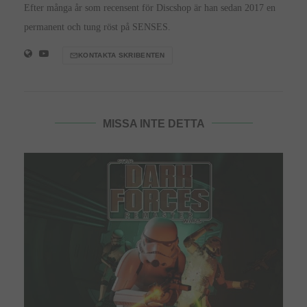
Efter många år som recensent för Discshop är han sedan 2017 en
permanent och tung röst på SENSES.
KONTAKTA SKRIBENTEN
MISSA INTE DETTA