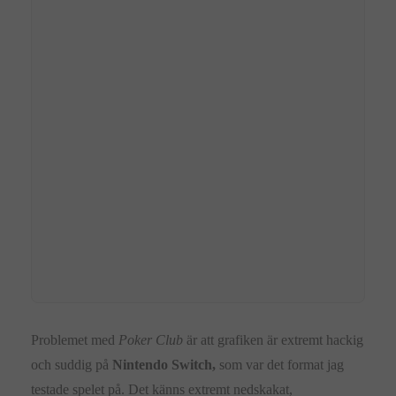
Problemet med
Poker Club
är att grafiken är extremt hackig
och suddig på
Nintendo Switch,
som var det format jag
testade spelet på. Det känns extremt nedskakat,