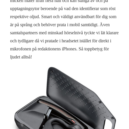
micken mäter ifrån flera håll och kan stänga av och på
upptagningsytor beroende på vad den identifierar som röst
respektive oljud. Smart och väldigt användbart för dig som
är på språng och behöver prata i mobil samtidigt. Även
samtalspartners med minskad hörselnivå tyckte vi lät klarare
och tydligare då vi pratade i headsetet istället för direkt i
mikrofonen på redaktionens iPhones. Så toppbetyg för
ljudet alltså!