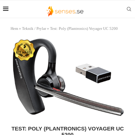
Hem
»
Teknik / Prylar
»
Test: Poly (Plantronics) Voyager UC 5200
TEST: POLY (PLANTRONICS) VOYAGER UC
5200