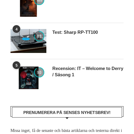
4
Test: Sharp RP-TT100
8.0
5
Recension: IT – Welcome to Derry
9.0
/ Säsong 1
PRENUMERERA PÅ SENSES NYHETSBREV!
Missa inget, få de senaste och bästa artiklarna och testerna direkt i