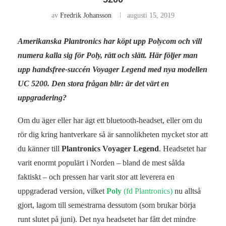
av
Fredrik Johansson
augusti 15, 2019
Amerikanska Plantronics har köpt upp Polycom och vill
numera kalla sig för Poly, rätt och slätt. Här följer man
upp handsfree-succén Voyager Legend med nya modellen
UC 5200. Den stora frågan blir: är det värt en
uppgradering?
Om du äger eller har ägt ett bluetooth-headset, eller om du
rör dig kring hantverkare så är sannolikheten mycket stor att
du känner till
Plantronics Voyager Legend
. Headsetet har
varit enormt populärt i Norden – bland de mest sålda
faktiskt – och pressen har varit stor att leverera en
uppgraderad version, vilket
Poly
(fd Plantronics)
nu alltså
gjort, lagom till semestrarna dessutom (som brukar börja
runt slutet på juni). Det nya headsetet har fått det mindre