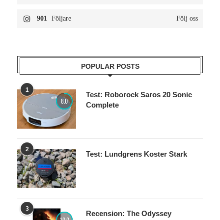
901
Följare
Följ oss
POPULAR POSTS
1
Test: Roborock Saros 20 Sonic
8.0
Complete
2
Test: Lundgrens Koster Stark
3
Recension: The Odyssey
10.0