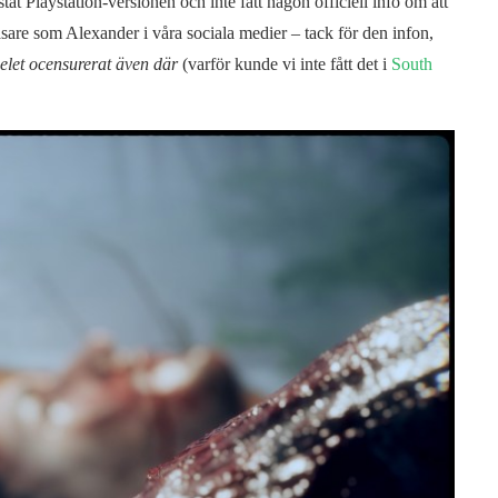
stat Playstation-versionen och inte fått någon officiell info om att
 läsare som Alexander i våra sociala medier – tack för den infon,
pelet ocensurerat även där
(varför kunde vi inte fått det i
South