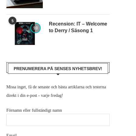
5
Recension: IT – Welcome
9.0
to Derry / Säsong 1
PRENUMERERA PÅ SENSES NYHETSBREV!
Missa inget, få de senaste och bästa artiklarna och testerna
direkt i din e-post - varje fredag!
Förnamn eller fullständigt namn
Email