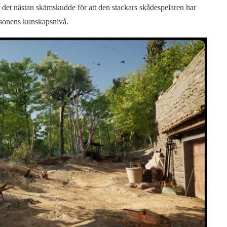
 det nästan skämskudde för att den stackars skådespelaren har
rsonens kunskapsnivå.