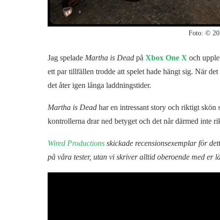
Foto: © 20
Jag spelade
Martha is Dead
på
Xbox One X
och upplevd
ett par tillfällen trodde att spelet hade hängt sig. När de
det åter igen långa laddningstider.
Martha is Dead
har en intressant story och riktigt skö
kontrollerna drar ned betyget och det når därmed inte ri
Wired Productions
skickade recensionsexemplar för detta
på våra tester, utan vi skriver alltid oberoende med er 