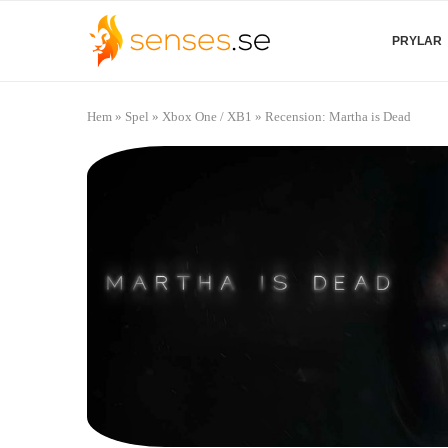
PRYLAR
Hem
»
Spel
»
Xbox One / XB1
»
Recension: Martha is Dead