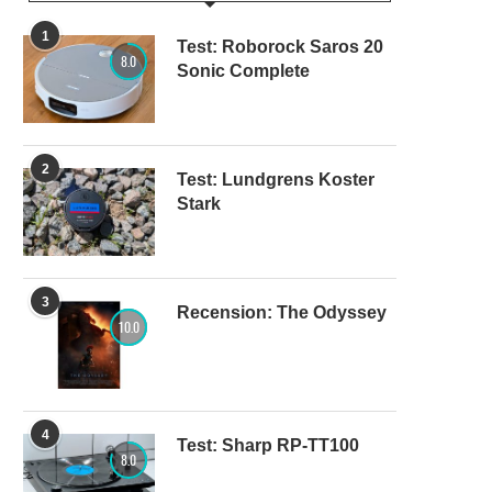
1
Test: Roborock Saros 20
8.0
Sonic Complete
2
Test: Lundgrens Koster
Stark
3
Recension: The Odyssey
10.0
4
Test: Sharp RP-TT100
8.0