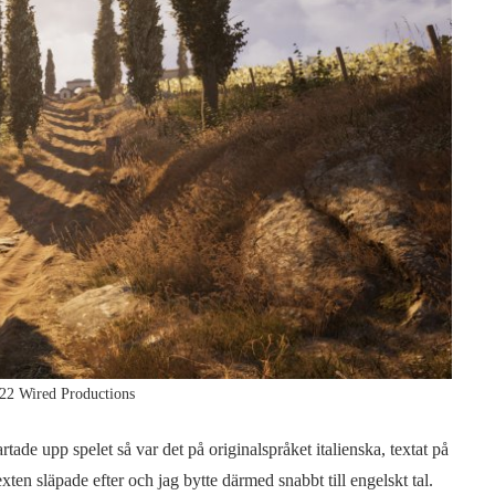
22 Wired Productions
rtade upp spelet så var det på originalspråket italienska, textat på
xten släpade efter och jag bytte därmed snabbt till engelskt tal.