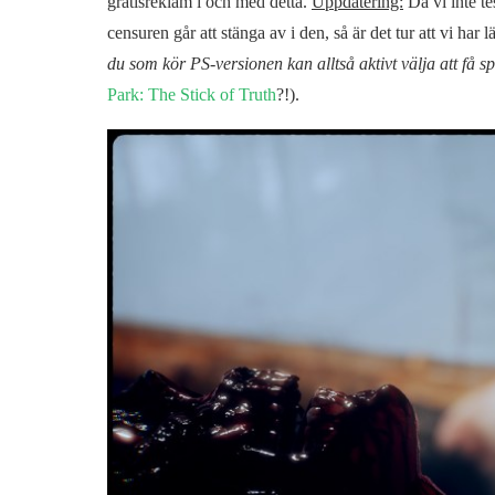
gratisreklam i och med detta.
Uppdatering:
Då vi inte te
censuren går att stänga av i den, så är det tur att vi har
du som kör PS-versionen kan alltså aktivt välja att få s
Park: The Stick of Truth
?!).