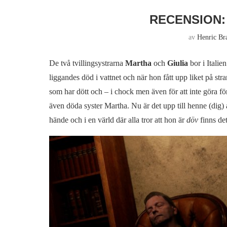
RECENSION:
av
Henric Br
De två tvillingsystrarna
Martha
och
Giulia
bor i Italie
liggandes död i vattnet och när hon fått upp liket på stra
som har dött och – i chock men även för att inte göra f
även döda syster Martha. Nu är det upp till henne (dig) 
hände och i en värld där alla tror att hon är
döv
finns de