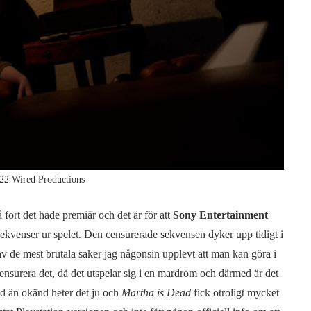
22 Wired Productions
 fort det hade premiär och det är för att
Sony Entertainment
 sekvenser ur spelet. Den censurerade sekvensen dyker upp tidigt i
av de mest brutala saker jag någonsin upplevt att man kan göra i
t censurera det, då det utspelar sig i en mardröm och därmed är det
nd än okänd heter det ju och
Martha is Dead
fick otroligt mycket