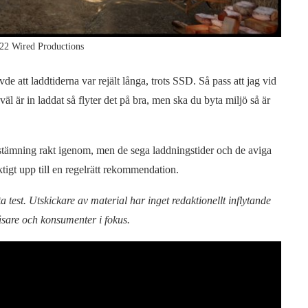
22 Wired Productions
e att laddtiderna var rejält långa, trots SSD. Så pass att jag vid
t väl är in laddat så flyter det på bra, men ska du byta miljö så är
n stämning rakt igenom, men de sega laddningstider och de aviga
ktigt upp till en regelrätt rekommendation.
 test. Utskickare av material har inget redaktionellt inflytande
läsare och konsumenter i fokus.