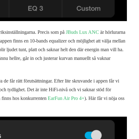
riksinställningarna. Precis som på
JBuds Lux ANC
är hörlurarna
 I appen finns en 10-bands equalizer och möjlighet att välja mellan
lir ljudet tunt, platt och saknar helt den där energin man vill ha.
 ännu hellre, går in och justerar kurvan manuellt så vaknar
de får rätt förutsättningar. Efter lite skruvande i appen får vi
ch tydlighet. Det är inte HiFi-nivå och vi saknar stöd för
finns hos konkurrenten
EarFun Air Pro 4+
). Här får vi nöja oss