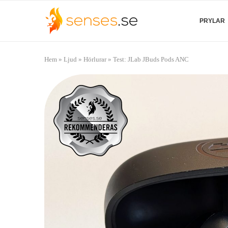
PRYLAR
Hem
»
Ljud
»
Hörlurar
»
Test: JLab JBuds Pods ANC