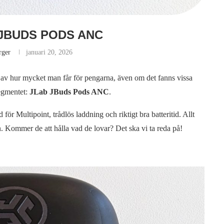
 JBUDS PODS ANC
rger
januari 20, 2026
v hur mycket man får för pengarna, även om det fanns vissa
segmentet:
JLab JBuds Pods ANC
.
för Multipoint, trådlös laddning och riktigt bra batteritid. Allt
n. Kommer de att hålla vad de lovar? Det ska vi ta reda på!