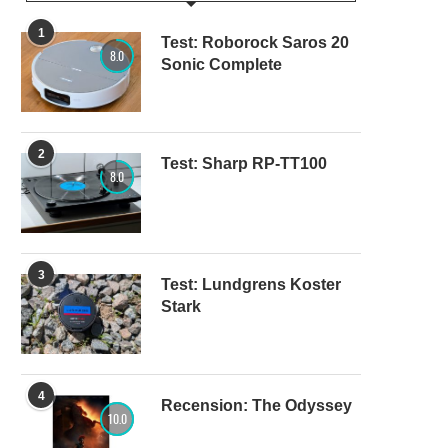
1
Test: Roborock Saros 20
8.0
Sonic Complete
2
Test: Sharp RP-TT100
8.0
3
Test: Lundgrens Koster
Stark
4
Recension: The Odyssey
10.0