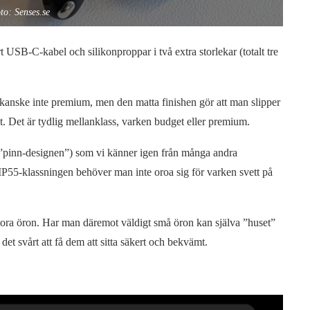
to: Senses.se
t USB-C-kabel och silikonproppar i två extra storlekar (totalt tre
 kanske inte premium, men den matta finishen gör att man slipper
. Det är tydlig mellanklass, varken budget eller premium.
r ”pinn-designen”) som vi känner igen från många andra
are IP55-klassningen behöver man inte oroa sig för varken svett på
stora öron. Har man däremot väldigt små öron kan själva ”huset”
det svårt att få dem att sitta säkert och bekvämt.