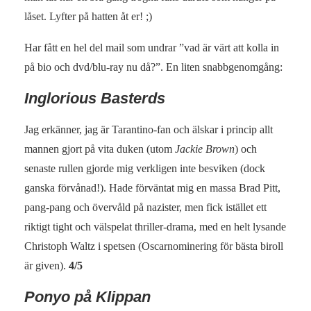
låset. Lyfter på hatten åt er! ;)
Har fått en hel del mail som undrar ”vad är värt att kolla in
på bio och dvd/blu-ray nu då?”. En liten snabbgenomgång:
Inglorious Basterds
Jag erkänner, jag är Tarantino-fan och älskar i princip allt
mannen gjort på vita duken (utom
Jackie Brown
) och
senaste rullen gjorde mig verkligen inte besviken (dock
ganska förvånad!). Hade förväntat mig en massa Brad Pitt,
pang-pang och övervåld på nazister, men fick istället ett
riktigt tight och välspelat thriller-drama, med en helt lysande
Christoph Waltz i spetsen (Oscarnominering för bästa biroll
är given).
4/5
Ponyo på Klippan