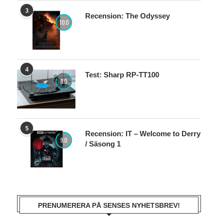
3
Recension: The Odyssey
10.0
4
Test: Sharp RP-TT100
8.0
5
Recension: IT – Welcome to Derry
9.0
/ Säsong 1
PRENUMERERA PÅ SENSES NYHETSBREV!