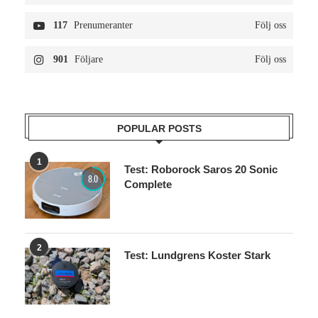
500
Följare
Följ oss
117
Prenumeranter
Följ oss
901
Följare
Följ oss
POPULAR POSTS
1
Test: Roborock Saros 20 Sonic
8.0
Complete
2
Test: Lundgrens Koster Stark