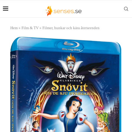
Hem
»
Film & TV
»
Filmer, hunkar och kära återseenden