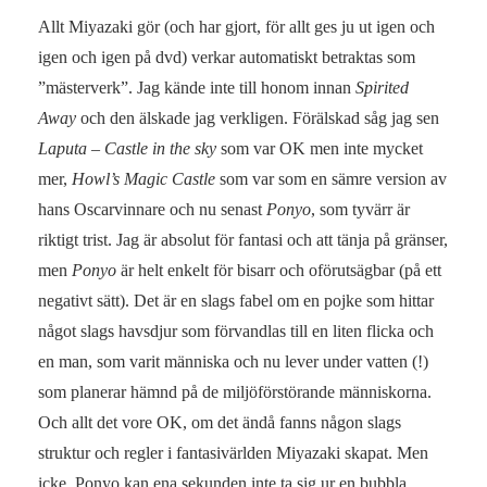
Allt Miyazaki gör (och har gjort, för allt ges ju ut igen och
igen och igen på dvd) verkar automatiskt betraktas som
”mästerverk”. Jag kände inte till honom innan
Spirited
Away
och den älskade jag verkligen. Förälskad såg jag sen
Laputa – Castle in the sky
som var OK men inte mycket
mer,
Howl’s Magic Castle
som var som en sämre version av
hans Oscarvinnare och nu senast
Ponyo
, som tyvärr är
riktigt trist. Jag är absolut för fantasi och att tänja på gränser,
men
Ponyo
är helt enkelt för bisarr och oförutsägbar (på ett
negativt sätt). Det är en slags fabel om en pojke som hittar
något slags havsdjur som förvandlas till en liten flicka och
en man, som varit människa och nu lever under vatten (!)
som planerar hämnd på de miljöförstörande människorna.
Och allt det vore OK, om det ändå fanns någon slags
struktur och regler i fantasivärlden Miyazaki skapat. Men
icke, Ponyo kan ena sekunden inte ta sig ur en bubbla