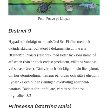
Foto: Ponyo på klippan
District 9
Hypad och duktigt marknadsförd Sci-Fi-film med helt
okända skådisar och gjord i dokumentärstil, lite á la
Blairwitch Project
(fast bra), med Peter Jacksons namn på
affischen (han är dock endast producent, vilket vi vant oss
vid senaste åren). Tänkvärt och skickligt, om än lite ojämnt,
om hur utomjordingar hamnar på jorden och sätts i ghetton i
Sydafrika och blir en (tämligen övertydlig) apartheid-
parafras. Bäddat för uppföljare, värt att se för dess
originalitet.
3/5
Prinsessa (Starring Maja)