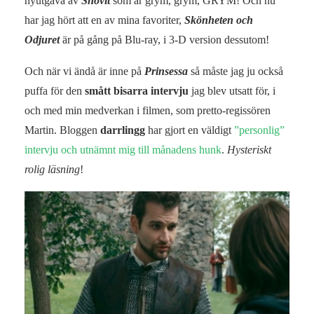
nyutgåva av
Snövit
som är grym, grym, GRYM! Och nu
har jag hört att en av mina favoriter,
Skönheten och
Odjuret
är på gång på Blu-ray, i 3-D version dessutom!
Och när vi ändå är inne på
Prinsessa
så måste jag ju också
puffa för den
smått bisarra intervju
jag blev utsatt för, i
och med min medverkan i filmen, som pretto-regissören
Martin. Bloggen
darrlingg
har gjort en väldigt
”personlig”
intervju och utnämnt mig till månadens hunk
.
Hysteriskt
rolig läsning
!