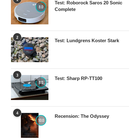
Test: Roborock Saros 20 Sonic
8.0
Complete
2
Test: Lundgrens Koster Stark
3
Test: Sharp RP-TT100
8.0
4
Recension: The Odyssey
10.0