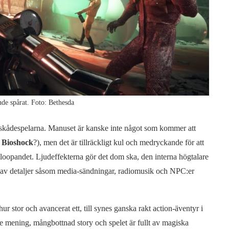
ande spårat. Foto: Bethesda
 skådespelarna. Manuset är kanske inte något som kommer att
l
Bioshock
?), men det är tillräckligt kul och medryckande för att
a loopandet. Ljudeffekterna gör det dom ska, den interna högtalare
lt av detaljer såsom media-sändningar, radiomusik och NPC:er
ur stor och avancerat ett, till synes ganska rakt action-äventyr i
e mening, mångbottnad story och spelet är fullt av magiska