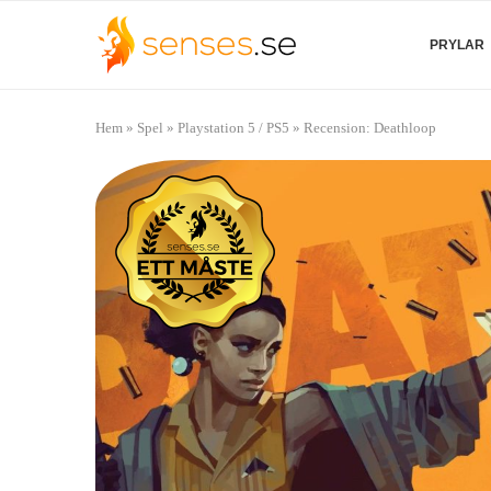
PRYLAR
Hem
»
Spel
»
Playstation 5 / PS5
»
Recension: Deathloop