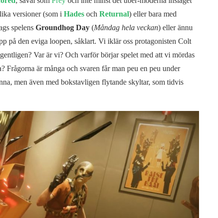
nored
, såväl som
Prey
och inte minst det über-moderna inslaget
lika versioner (som i
Hades
och
Returnal
) eller bara med
lags spelens
Groundhog Day
(
Måndag hela veckan
) eller ännu
pp på den eviga loopen, såklart. Vi iklär oss protagonisten Colt
egentligen? Var är vi? Och varför börjar spelet med att vi mördas
anna? Frågorna är många och svaren får man peu en peu under
na, men även med bokstavligen flytande skyltar, som tidvis