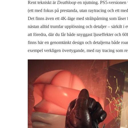
Rent tekniskt är
Deathloop
en njutning. PS5-versionen 
(ett med fokus på prestanda, utan raytracing och ett med
Det finns även ett 4K-läge med strålspårning som låser f
nästan alltid trumfar upplösning och detaljer – särkilt i 
att föredra, där du får både snyggast ljuseffekter och 60
finns här en genomtänkt design och detaljerna både roar 
exempel verkligen övertygande, med ray tracing som reflek