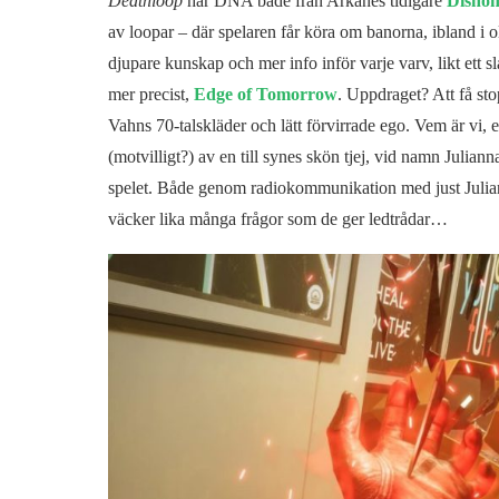
Deathloop
har DNA både från Arkanes tidigare
Disho
av loopar – där spelaren får köra om banorna, ibland i o
djupare kunskap och mer info inför varje varv, likt ett s
mer precist,
Edge of Tomorrow
. Uppdraget? Att få sto
Vahns 70-talskläder och lätt förvirrade ego. Vem är vi, 
(motvilligt?) av en till synes skön tjej, vid namn Juli
spelet. Både genom radiokommunikation med just Julian
väcker lika många frågor som de ger ledtrådar…