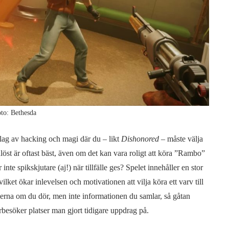
to: Bethesda
slag av hacking och magi där du – likt
Dishonored
– måste välja
öst är oftast bäst, även om det kan vara roligt att köra ”Rambo”
nte spikskjutare (aj!) när tillfälle ges? Spelet innehåller en stor
ilket ökar inlevelsen och motivationen att vilja köra ett varv till
lerna om du dör, men inte informationen du samlar, så gåtan
terbesöker platser man gjort tidigare uppdrag på.