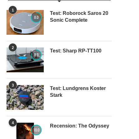
1
Test: Roborock Saros 20
8.0
Sonic Complete
2
Test: Sharp RP-TT100
8.0
3
Test: Lundgrens Koster
Stark
4
Recension: The Odyssey
10.0