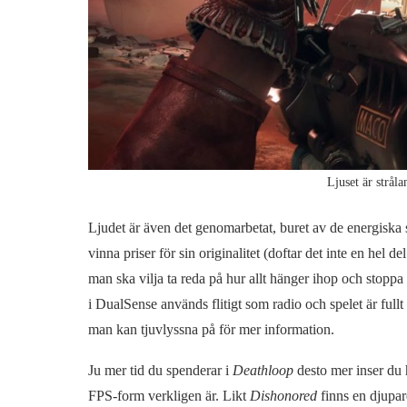
Ljuset är strål
Ljudet är även det genomarbetat, buret av de energiska
vinna priser för sin originalitet (doftar det inte en hel de
man ska vilja ta reda på hur allt hänger ihop och stopp
i DualSense används flitigt som radio och spelet är ful
man kan tjuvlyssna på för mer information.
Ju mer tid du spenderar i
Deathloop
desto mer inser du h
FPS-form verkligen är. Likt
Dishonored
finns en djupar