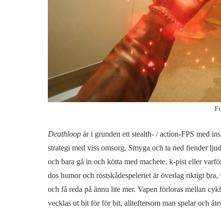
Fo
Deathloop
är i grunden ett stealth- / action-FPS med in
strategi med viss omsorg. Smyga och ta ned fiender ljudl
och bara gå in och kötta med machete, k-pist eller varför i
dos humor och röstskådespeleriet är överlag riktigt bra, v
och få reda på ännu lite mer. Vapen förloras mellan cyk
vecklas ut bit för för bit, allteftersom man spelar och å