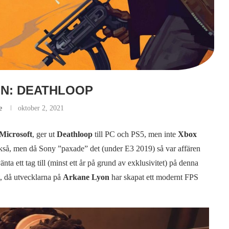
N: DEATHLOOP
e
oktober 2, 2021
Microsoft
, ger ut
Deathloop
till PC och PS5, men inte
Xbox
också, men då Sony ”paxade” det (under E3 2019) så var affären
ta ett tag till (minst ett år på grund av exklusivitet) på denna
t, då utvecklarna på
Arkane Lyon
har skapat ett modernt FPS