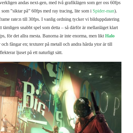
verkligen andas next-gen, med två grafiklägen som ger oss 60fps
 som ”siktar på” 60fps med ray tracing, lite som i
Spider-man
).
rame rate:n till 30fps. I vanlig ordning tycker vi bilduppdatering
ett tämligen snabbt spel som detta – så därför är mellanläget klart
fps, för det allra mesta. Banorna är inte enorma, men likt
Halo
och fångar en; texturer på metall och andra hårda ytor är till
terar ljuset på ett naturligt sätt.