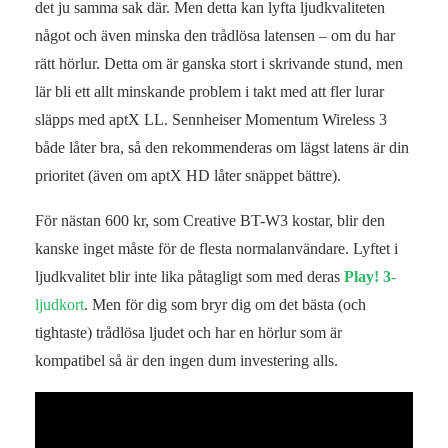
det ju samma sak där. Men detta kan lyfta ljudkvaliteten
något och även minska den trådlösa latensen – om du har
rätt hörlur. Detta om är ganska stort i skrivande stund, men
lär bli ett allt minskande problem i takt med att fler lurar
släpps med aptX LL. Sennheiser Momentum Wireless 3
både låter bra, så den rekommenderas om lägst latens är din
prioritet (även om aptX HD låter snäppet bättre).
För nästan 600 kr, som Creative BT-W3 kostar, blir den
kanske inget måste för de flesta normalanvändare. Lyftet i
ljudkvalitet blir inte lika påtagligt som med deras
Play! 3
-
ljudkort
. Men för dig som bryr dig om det bästa (och
tightaste) trådlösa ljudet och har en hörlur som är
kompatibel så är den ingen dum investering alls.