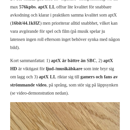
max
576kpbs
.
aptX LL
offrar lite kvalitet för snabbare
avkodning och klarar i praktiken samma kvalitet som aptX
(
16bit/44.1kHZ
) men prioriterar alltid snabbhet, vilket kan
vara avgörande för spel och film (på musik spelar ju
latensen ingen roll eftersom inget behöver synka med någon
bild).
Kort sammanfattat: 1)
aptX är bättre än SBC
, 2)
aptX
HD
är viktigast för
ljud-/musikälskare
som inte bryr sig
om lagg och 3)
aptX LL
riktar sig till
gamers och fans av
strömmande video
, på språng, som stör sig på läppsynken
(se video-demonstration nedan).