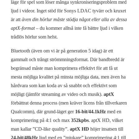
läge för spel som löser många synkroniseringsproblem med
ljud i videor. Inget stöd för Sonys LDAC tyvärr och kruxet
är att
även din hörlur måste stödja något eller alla av dessa
aptX-format
– du kommer alltså inte få bättre ljud i vilken
trådlös hörlur som helst.
Bluetooth (även om vi är på generation 5 idag) är ett
gammalt och trångt strömmningsformat. Där bandbredd är
begränsad måste man komprimera effektivt för att få ut
mesta möjliga kvalitet på minsta möjliga data, men även ha
hårdvara som kan koda av så snabbt och effektivt som
möjligt (jämför streaming av video och musik).
aptX
förbättrat denna process (men kräver licens från tillverkaren
Qualcomm), där grund-läget ger
16-bit/44.1kHz
med en
komprimering på 4:1 och max
352kpbs
. aptX HD, vilket
man kallar ”CD-like quality”.
aptX HD
höjer insatsen till
24-bit/48kHz
ljud med en ”mjukare” komprimering 4:1 till