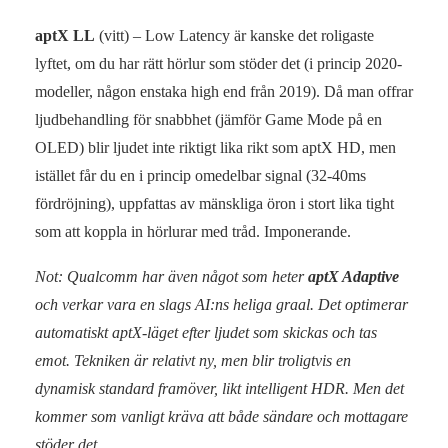
aptX LL
(vitt) – Low Latency är kanske det roligaste
lyftet, om du har rätt hörlur som stöder det (i princip 2020-
modeller, någon enstaka high end från 2019). Då man offrar
ljudbehandling för snabbhet (jämför Game Mode på en
OLED) blir ljudet inte riktigt lika rikt som aptX HD, men
istället får du en i princip omedelbar signal (32-40ms
fördröjning), uppfattas av mänskliga öron i stort lika tight
som att koppla in hörlurar med tråd. Imponerande.
Not: Qualcomm har även något som heter
aptX Adaptive
och verkar vara en slags AI:ns heliga graal. Det optimerar
automatiskt aptX-läget efter ljudet som skickas och tas
emot. Tekniken är relativt ny, men blir troligtvis en
dynamisk standard framöver, likt intelligent HDR. Men det
kommer som vanligt kräva att både sändare och mottagare
stöder det.