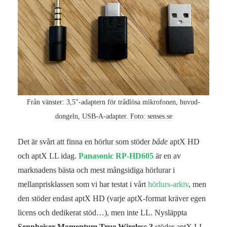
Från vänster: 3,5″-adaptern för trådlösa mikrofonen, huvud-
dongeln, USB-A-adapter. Foto: senses.se
Det är svårt att finna en hörlur som stöder
både
aptX HD
och aptX LL idag.
Panasonic RP-HD605
är en av
marknadens bästa och mest mångsidiga hörlurar i
mellanprisklassen som vi har testat i vårt
hörlurs-arkiv
, men
den stöder endast aptX HD (varje aptX-format kräver egen
licens och dedikerat stöd…), men inte LL. Nysläppta
Sennheiser Momentum True Wireless 3
stöder aptX LL,