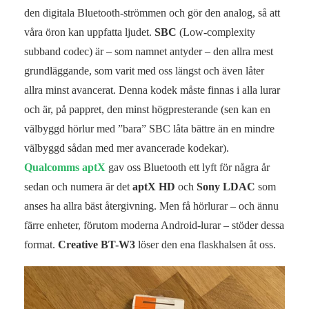
den digitala Bluetooth-strömmen och gör den analog, så att
våra öron kan uppfatta ljudet.
SBC
(Low-complexity
subband codec) är – som namnet antyder – den allra mest
grundläggande, som varit med oss längst och även låter
allra minst avancerat. Denna kodek måste finnas i alla lurar
och är, på pappret, den minst högpresterande (sen kan en
välbyggd hörlur med ”bara” SBC låta bättre än en mindre
välbyggd sådan med mer avancerade kodekar).
Qualcomms aptX
gav oss Bluetooth ett lyft för några år
sedan och numera är det
aptX HD
och
Sony LDAC
som
anses ha allra bäst återgivning. Men få hörlurar – och ännu
färre enheter, förutom moderna Android-lurar – stöder dessa
format.
Creative BT-W3
löser den ena flaskhalsen åt oss.