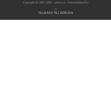
Copyright @ 2007-2026 -
senses.se
-
Dataskyddspolicy
TILLBAKS TILL BÖRJAN