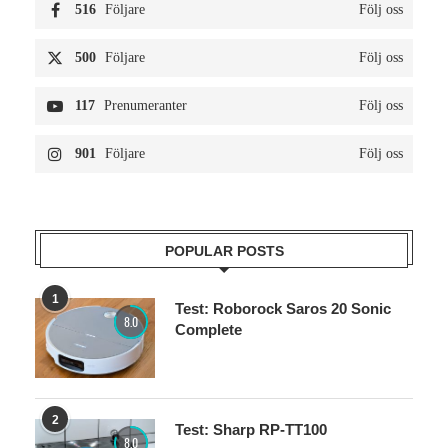
516
Följare
Följ oss
500
Följare
Följ oss
117
Prenumeranter
Följ oss
901
Följare
Följ oss
POPULAR POSTS
1
Test: Roborock Saros 20 Sonic
8.0
Complete
2
Test: Sharp RP-TT100
8.0