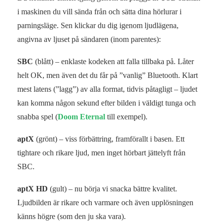
i maskinen du vill sända från och sätta dina hörlurar i
parningsläge. Sen klickar du dig igenom ljudlägena,
angivna av ljuset på sändaren (inom parentes):
SBC
(blått) – enklaste kodeken att falla tillbaka på. Låter
helt OK, men även det du får på ”vanlig” Bluetooth. Klart
mest latens (”lagg”) av alla format, tidvis påtagligt – ljudet
kan komma någon sekund efter bilden i väldigt tunga och
snabba spel (
Doom Eternal
till exempel).
aptX
(grönt) – viss förbättring, framförallt i basen. Ett
tightare och rikare ljud, men inget hörbart jättelyft från
SBC.
aptX HD
(gult) – nu börja vi snacka bättre kvalitet.
Ljudbilden är rikare och varmare och även upplösningen
känns högre (som den ju ska vara).