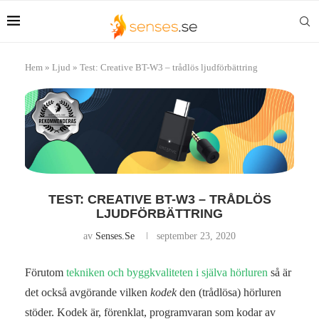
Hem
»
Ljud
»
Test: Creative BT-W3 – trådlös ljudförbättring
TEST: CREATIVE BT-W3 – TRÅDLÖS
LJUDFÖRBÄTTRING
av
Senses.se
september 23, 2020
Förutom
tekniken och byggkvaliteten i själva hörluren
så är
det också avgörande vilken
kodek
den (trådlösa) hörluren
stöder. Kodek är, förenklat, programvaran som kodar av