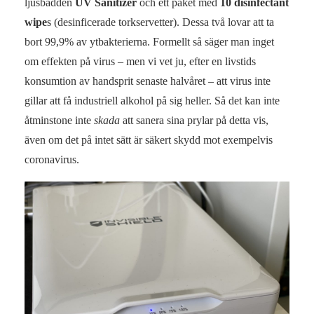
ljusbädden
UV Sanitizer
och ett paket med
10 disinfectant
wipe
s (desinficerade torkservetter). Dessa två lovar att ta
bort 99,9% av ytbakterierna. Formellt så säger man inget
om effekten på virus – men vi vet ju, efter en livstids
konsumtion av handsprit senaste halvåret – att virus inte
gillar att få industriell alkohol på sig heller. Så det kan inte
åtminstone inte
skada
att sanera sina prylar på detta vis,
även om det på intet sätt är säkert skydd mot exempelvis
coronavirus.