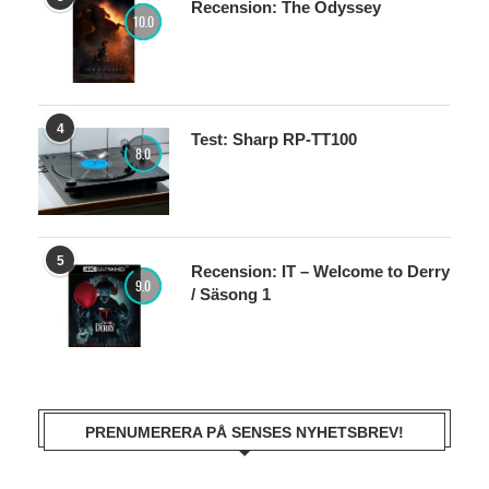
Recension: The Odyssey
10.0
4
Test: Sharp RP-TT100
8.0
5
Recension: IT – Welcome to Derry
9.0
/ Säsong 1
PRENUMERERA PÅ SENSES NYHETSBREV!