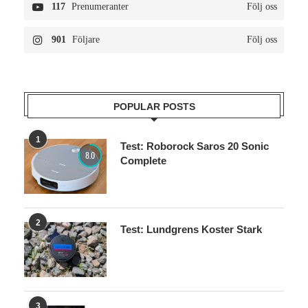
117
Prenumeranter
Följ oss
901
Följare
Följ oss
POPULAR POSTS
1
Test: Roborock Saros 20 Sonic
8.0
Complete
2
Test: Lundgrens Koster Stark
3