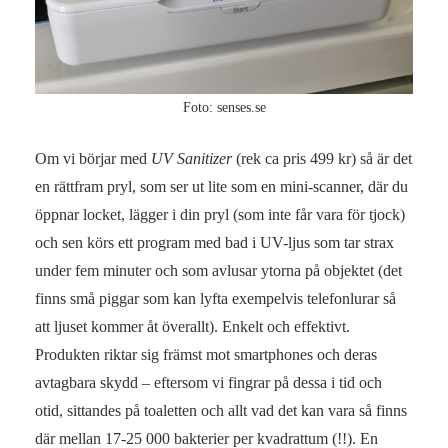
Foto: senses.se
Om vi börjar med
UV Sanitizer
(rek ca pris 499 kr) så är det
en rättfram pryl, som ser ut lite som en mini-scanner, där du
öppnar locket, lägger i din pryl (som inte får vara för tjock)
och sen körs ett program med bad i UV-ljus som tar strax
under fem minuter och som avlusar ytorna på objektet (det
finns små piggar som kan lyfta exempelvis telefonlurar så
att ljuset kommer åt överallt). Enkelt och effektivt.
Produkten riktar sig främst mot smartphones och deras
avtagbara skydd – eftersom vi fingrar på dessa i tid och
otid, sittandes på toaletten och allt vad det kan vara så finns
där mellan 17-25 000 bakterier per kvadrattum (!!). En