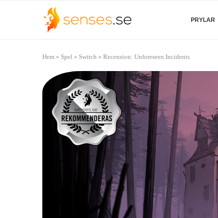
PRYLAR
Hem
»
Spel
»
Switch
»
Recension: Unforeseen Incidents