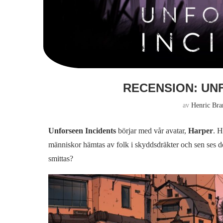
RECENSION: UN
av
Henric Bra
Unforseen Incidents
börjar med vår avatar,
Harper
. H
människor hämtas av folk i skyddsdräkter och sen ses de
smittas?