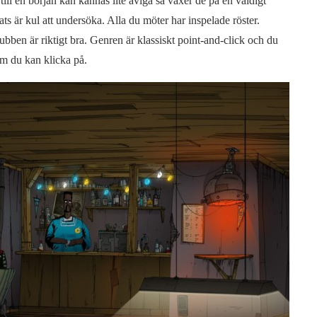
ll en början kan kännas lite aviga så växer de på en väldigt
ts är kul att undersöka. Alla du möter har inspelade röster.
ubben är riktigt bra. Genren är klassiskt point-and-click och du
som du kan klicka på.