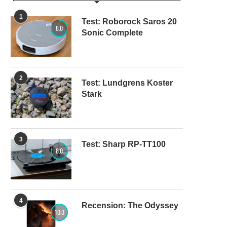
1
Test: Roborock Saros 20
8.0
Sonic Complete
2
Test: Lundgrens Koster
Stark
3
Test: Sharp RP-TT100
8.0
4
Recension: The Odyssey
10.0