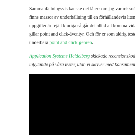
Sammanfattningsvis kanske det låter som jag var miss
finns massor av underhållning till en förhållandevis lit
uppgifter är rejält kluriga så går det alltid att komma 
gillar point and click-äventyr. Och för er som aldrig testa
underbara
point and click-genren
.
Application Systems Heidelberg
skickade recensionskod f
inflytande på våra tester, utan vi skriver med konsument