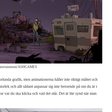
Entertainment/ASHGAMES
rlunda grafik, men animationerna håller inte riktigt måttet och
storlek och allt sådant anpassar sig inte beroende på om du är i
t se var du ska klicka och vad det står. Det är lite synd när man