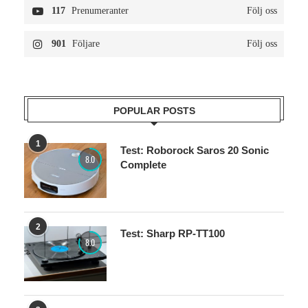
117
Prenumeranter
Följ oss
901
Följare
Följ oss
POPULAR POSTS
1
Test: Roborock Saros 20 Sonic
8.0
Complete
2
Test: Sharp RP-TT100
8.0