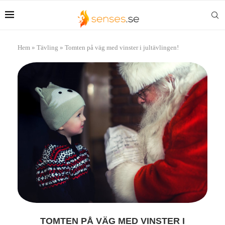
Hem
»
Tävling
»
Tomten på väg med vinster i jultävlingen!
TOMTEN PÅ VÄG MED VINSTER I