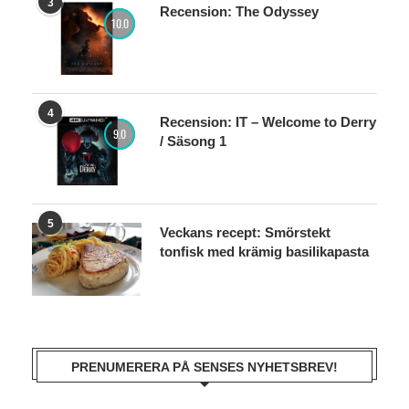
3
Recension: The Odyssey
10.0
4
Recension: IT – Welcome to Derry
9.0
/ Säsong 1
5
Veckans recept: Smörstekt
tonfisk med krämig basilikapasta
PRENUMERERA PÅ SENSES NYHETSBREV!