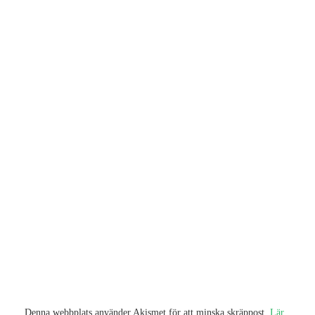
Denna webbplats använder Akismet för att minska skräppost.
Lär