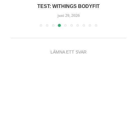
ST: WITHINGS BODYFIT
T
juni 29, 2026
LÄMNA ETT SVAR