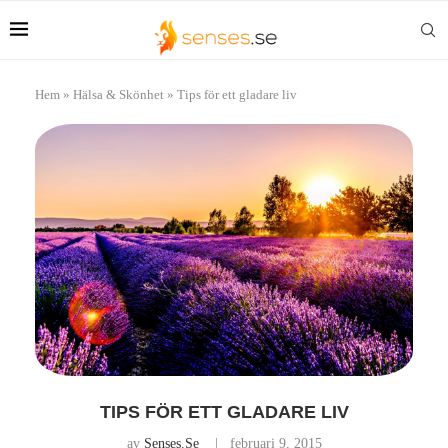
Hem
»
Hälsa & Skönhet
»
Tips för ett gladare liv
TIPS FÖR ETT GLADARE LIV
av
Senses.se
februari 9, 2015