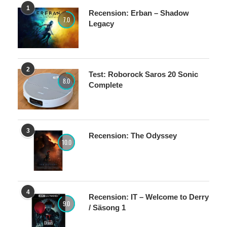
1
Recension: Erban – Shadow
7.0
Legacy
2
Test: Roborock Saros 20 Sonic
8.0
Complete
3
Recension: The Odyssey
10.0
4
Recension: IT – Welcome to Derry
9.0
/ Säsong 1