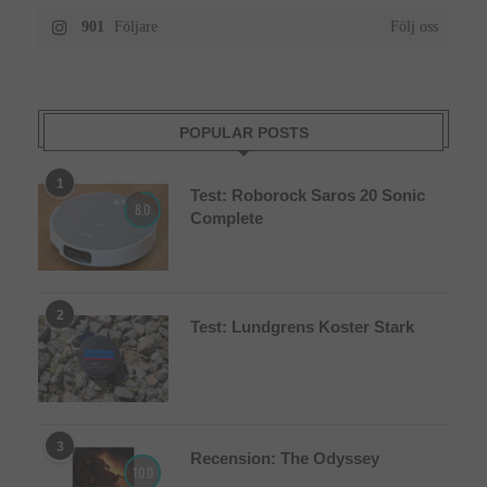
901
Följare
Följ oss
POPULAR POSTS
1
Test: Roborock Saros 20 Sonic
8.0
Complete
2
Test: Lundgrens Koster Stark
3
Recension: The Odyssey
10.0