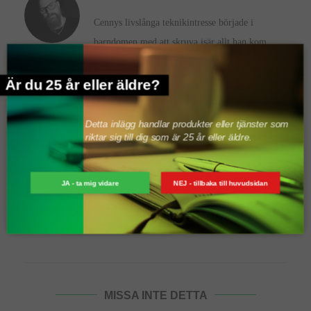
Cennys livslånga teknikintresse började i
barndomen med att skruva isär allt han kom
över. Som inbiten gamer tog passionen fart med NES och Sega
Mega Drive, vilket i tonåren övergick till att bygga egna datorer.
Är du 25 år eller äldre?
Den osläckta nyfikenheten lade grunden för en över 15 år lång
yrkeskarriär inom fastighets- och driftteknik, med djupdykningar i
Detta inlägg handlar produkter eller tjänster som
riktar sig till dig som är 25 år eller äldre.
komplexa styrsystem och kylanläggningar. Denna djupa
systemförståelse och hands-on-erfarenhet tar han med sig till
SENSES, där han granskar hårdvara och prylar med en analytisk
JA - ta mig vidare
NEJ - tillbaka till huvudsidan
och ständigt nyfiken blick.
KONTAKTA SKRIBENTEN
MISSA INTE DETTA