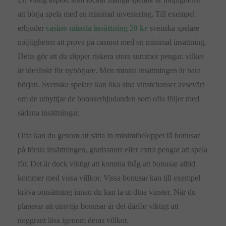
att börja spela med en minimal investering. Till exempel
erbjuder
casino minsta insättning 20 kr
svenska spelare
möjligheten att prova på casinot med en minimal insättning.
Detta gör att du slipper riskera stora summor pengar, vilket
är idealiskt för nybörjare. Men minsta insättningen är bara
början. Svenska spelare kan öka sina vinstchanser avsevärt
om de utnyttjar de bonuserbjudanden som ofta följer med
sådana insättningar.
Ofta kan du genom att sätta in minimibeloppet få bonusar
på första insättningen, gratissnurr eller extra pengar att spela
för. Det är dock viktigt att komma ihåg att bonusar alltid
kommer med vissa villkor. Vissa bonusar kan till exempel
kräva omsättning innan du kan ta ut dina vinster. När du
planerar att utnyttja bonusar är det därför viktigt att
noggrant läsa igenom deras villkor.