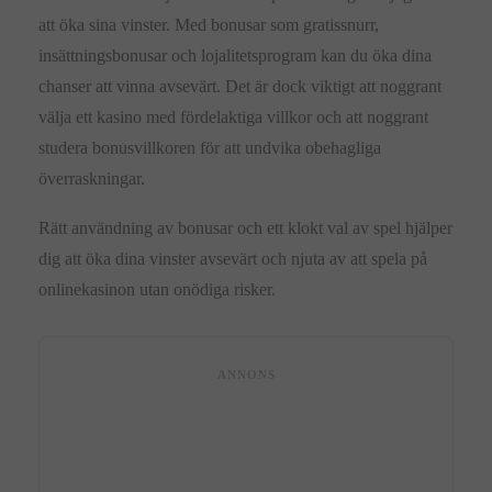
att öka sina vinster. Med bonusar som gratissnurr,
insättningsbonusar och lojalitetsprogram kan du öka dina
chanser att vinna avsevärt. Det är dock viktigt att noggrant
välja ett kasino med fördelaktiga villkor och att noggrant
studera bonusvillkoren för att undvika obehagliga
överraskningar.
Rätt användning av bonusar och ett klokt val av spel hjälper
dig att öka dina vinster avsevärt och njuta av att spela på
onlinekasinon utan onödiga risker.
ANNONS