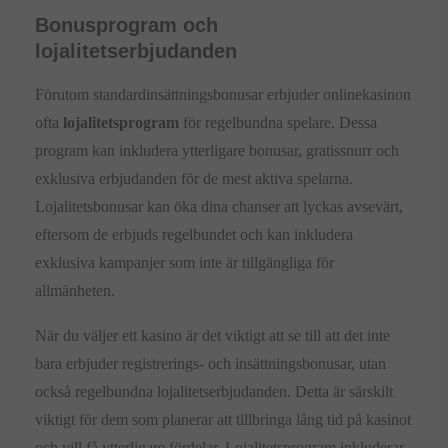
Bonusprogram och
lojalitetserbjudanden
Förutom standardinsättningsbonusar erbjuder onlinekasinon
ofta
lojalitetsprogram
för regelbundna spelare. Dessa
program kan inkludera ytterligare bonusar, gratissnurr och
exklusiva erbjudanden för de mest aktiva spelarna.
Lojalitetsbonusar kan öka dina chanser att lyckas avsevärt,
eftersom de erbjuds regelbundet och kan inkludera
exklusiva kampanjer som inte är tillgängliga för
allmänheten.
När du väljer ett kasino är det viktigt att se till att det inte
bara erbjuder registrerings- och insättningsbonusar, utan
också regelbundna lojalitetserbjudanden. Detta är särskilt
viktigt för dem som planerar att tillbringa lång tid på kasinot
och vill få ytterligare fördelar. Lojalitetsprogram inkluderar