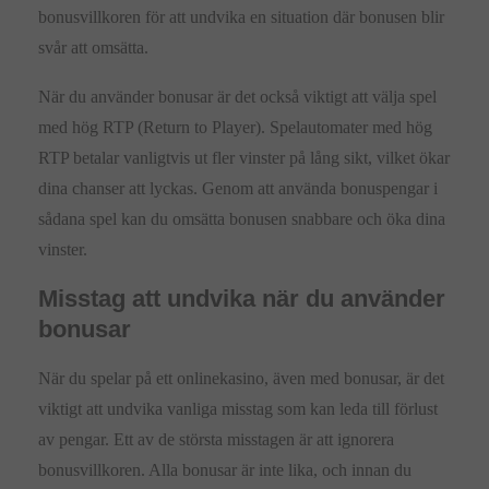
bonusvillkoren för att undvika en situation där bonusen blir
svår att omsätta.
När du använder bonusar är det också viktigt att välja spel
med hög RTP (Return to Player). Spelautomater med hög
RTP betalar vanligtvis ut fler vinster på lång sikt, vilket ökar
dina chanser att lyckas. Genom att använda bonuspengar i
sådana spel kan du omsätta bonusen snabbare och öka dina
vinster.
Misstag att undvika när du använder
bonusar
När du spelar på ett onlinekasino, även med bonusar, är det
viktigt att undvika vanliga misstag som kan leda till förlust
av pengar. Ett av de största misstagen är att ignorera
bonusvillkoren. Alla bonusar är inte lika, och innan du