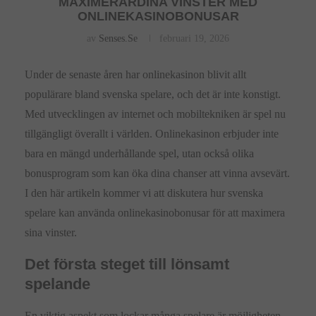
MAXIMERARDINA VINSTER MED
ONLINEKASINOBONUSAR
av
Senses.se
februari 19, 2026
Under de senaste åren har onlinekasinon blivit allt
populärare bland svenska spelare, och det är inte konstigt.
Med utvecklingen av internet och mobiltekniken är spel nu
tillgängligt överallt i världen. Onlinekasinon erbjuder inte
bara en mängd underhållande spel, utan också olika
bonusprogram som kan öka dina chanser att vinna avsevärt.
I den här artikeln kommer vi att diskutera hur svenska
spelare kan använda onlinekasinobonusar för att maximera
sina vinster.
Det första steget till lönsamt
spelande
En viktig aspekt som lockar många spelare är möjligheten