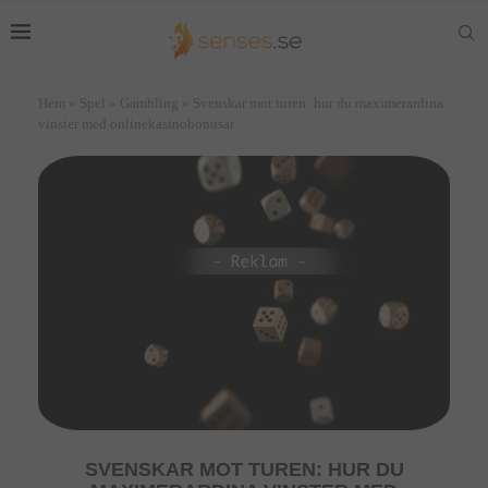
Hem
»
Spel
»
Gambling
»
Svenskar mot turen: hur du maximerardina
vinster med onlinekasinobonusar
SVENSKAR MOT TUREN: HUR DU