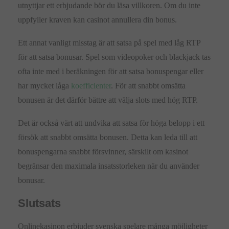
utnyttjar ett erbjudande bör du läsa villkoren. Om du inte
uppfyller kraven kan casinot annullera din bonus.
Ett annat vanligt misstag är att satsa på spel med låg RTP
för att satsa bonusar. Spel som videopoker och blackjack tas
ofta inte med i beräkningen för att satsa bonuspengar eller
har mycket låga
koefficienter
. För att snabbt omsätta
bonusen är det därför bättre att välja slots med hög RTP.
Det är också värt att undvika att satsa för höga belopp i ett
försök att snabbt omsätta bonusen. Detta kan leda till att
bonuspengarna snabbt försvinner, särskilt om kasinot
begränsar den maximala insatsstorleken när du använder
bonusar.
Slutsats
Onlinekasinon erbjuder svenska spelare många möjligheter