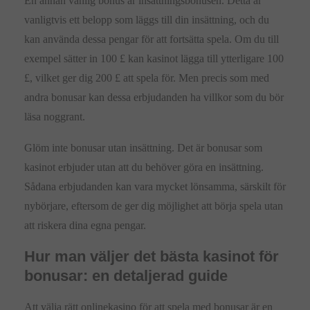
En annan vanlig bonus är insättningsbonusen. Detta är
vanligtvis ett belopp som läggs till din insättning, och du
kan använda dessa pengar för att fortsätta spela. Om du till
exempel sätter in 100 £ kan kasinot lägga till ytterligare 100
£, vilket ger dig 200 £ att spela för. Men precis som med
andra bonusar kan dessa erbjudanden ha villkor som du bör
läsa noggrant.
Glöm inte bonusar utan insättning. Det är bonusar som
kasinot erbjuder utan att du behöver göra en insättning.
Sådana erbjudanden kan vara mycket lönsamma, särskilt för
nybörjare, eftersom de ger dig möjlighet att börja spela utan
att riskera dina egna pengar.
Hur man väljer det bästa kasinot för
bonusar: en detaljerad guide
Att välja rätt onlinekasino för att spela med bonusar är en