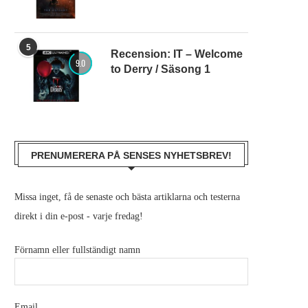
5
Recension: IT – Welcome
9.0
to Derry / Säsong 1
PRENUMERERA PÅ SENSES NYHETSBREV!
Missa inget, få de senaste och bästa artiklarna och testerna
direkt i din e-post - varje fredag!
Förnamn eller fullständigt namn
Email