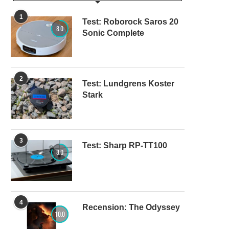
1
Test: Roborock Saros 20
8.0
Sonic Complete
2
Test: Lundgrens Koster
Stark
3
Test: Sharp RP-TT100
8.0
4
Recension: The Odyssey
10.0