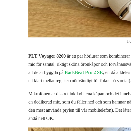
Fo
PLT Voyager 8200
är ett par hörlurar som kombinerar
mic för samtal, riktigt sköna öronkåpor och förvånansvär
att de är byggda på
BackBeat Pro 2 SE
, en då alldele
ett klart mellanregister (nödvändigt för fokus på samtal)
Mikrofonen är diskret inkilad i ena kåpan och det innebär
en dedikerad mic, som du fäller ned och som hamnar n
den mest använda prylen till vår mobiltelefon). Det låte
ändå helt OK.