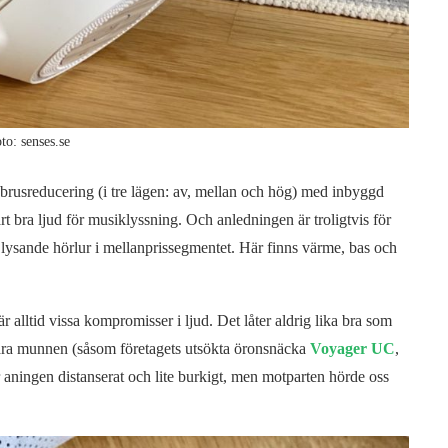
to: senses.se
 brusreducering (i tre lägen: av, mellan och hög) med inbyggd
t bra ljud för musiklyssning. Och anledningen är troligtvis för
s lysande hörlur i mellanprissegmentet. Här finns värme, bas och
.
 alltid vissa kompromisser i ljud. Det låter aldrig lika bra som
ära munnen (såsom företagets utsökta öronsnäcka
Voyager UC
,
r aningen distanserat och lite burkigt, men motparten hörde oss