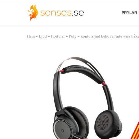
PRYLAR
Hem
»
Ljud
»
Hörlurar
»
Poly – kontorsljud behöver inte vara tråk