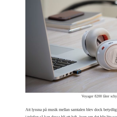
Voyager 8200 låter schys
Att lyssna på musik mellan samtalen blev dock betydlig
i telefon så kan dessa bli ett lyft, även om det blir lite