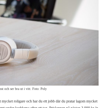
st och ser bra ut i vitt. Foto: Poly
t mycket roligare och har du ett jobb där du pratar lagom mycket
 varmt under kuddarna efter ett tag. Prislappen på nästan 3 000 kr är