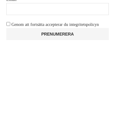
Genom att fortsätta accepterar du integritetspolicyn
TEST: WITHINGS BEAMO
LUSH LANSERAR FÄRG-
DOFTSPRAKANDE THE 
maj 3, 2026
MARIO...
april 27, 2026