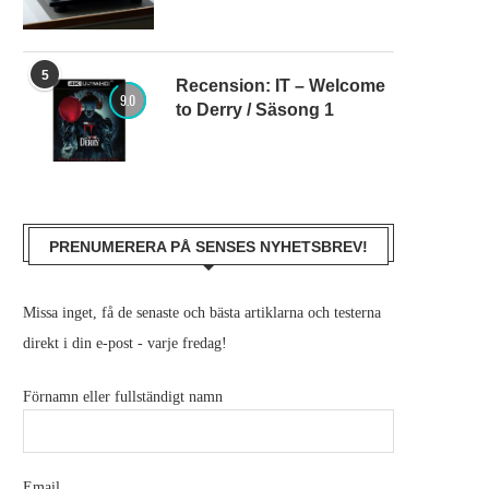
5
Recension: IT – Welcome
9.0
to Derry / Säsong 1
PRENUMERERA PÅ SENSES NYHETSBREV!
Missa inget, få de senaste och bästa artiklarna och testerna
direkt i din e-post - varje fredag!
Förnamn eller fullständigt namn
Email