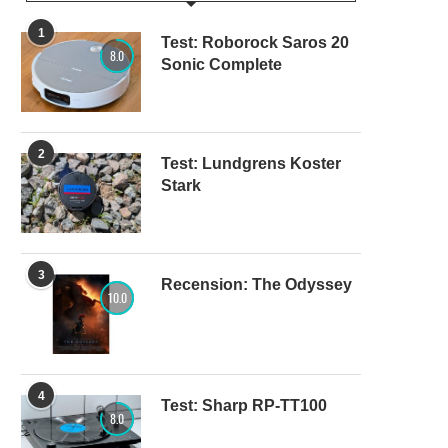
1
Test: Roborock Saros 20
8.0
Sonic Complete
2
Test: Lundgrens Koster
Stark
3
Recension: The Odyssey
10.0
4
Test: Sharp RP-TT100
8.0