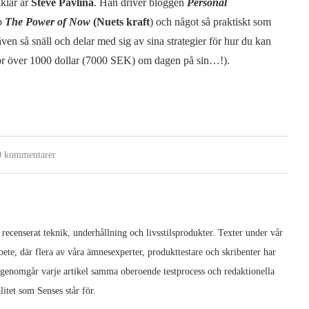
iklar är
Steve Pavlina
. Han driver bloggen
Personal
pp
The Power of Now
(Nuets kraft
) och något så praktiskt som
även så snäll och delar med sig av sina strategier för hur du kan
gör över 1000 dollar (7000 SEK) om dagen på sin…!).
0 kommentarer
 recenserat teknik, underhållning och livsstilsprodukter. Texter under vår
ete, där flera av våra ämnesexperter, produkttestare och skribenter har
 genomgår varje artikel samma oberoende testprocess och redaktionella
litet som Senses står för.