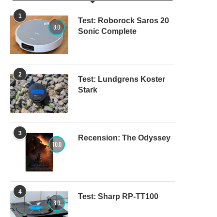
1
Test: Roborock Saros 20
8.0
Sonic Complete
2
Test: Lundgrens Koster
Stark
3
Recension: The Odyssey
10.0
4
Test: Sharp RP-TT100
8.0