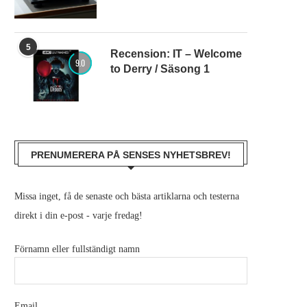
5
Recension: IT – Welcome
9.0
to Derry / Säsong 1
PRENUMERERA PÅ SENSES NYHETSBREV!
Missa inget, få de senaste och bästa artiklarna och testerna
direkt i din e-post - varje fredag!
Förnamn eller fullständigt namn
Email