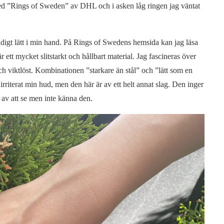
 med ”Rings of Sweden” av DHL och i asken låg ringen jag väntat
ldigt lätt i min hand. På Rings of Swedens hemsida kan jag läsa
 är ett mycket slitstarkt och hållbart material. Jag fascineras över
 och viktlöst. Kombinationen ”starkare än stål” och ”lätt som en
r irriterat min hud, men den här är av ett helt annat slag. Den inger
 av att se men inte känna den.