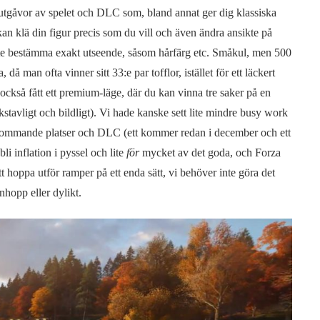
lutgåvor av spelet och DLC som, bland annat ger dig klassiska
 kan klä din figur precis som du vill och även ändra ansikte på
te bestämma exakt utseende, såsom hårfärg etc. Småkul, men 500
 då man ofta vinner sitt 33:e par tofflor, istället för ett läckert
också fått ett premium-läge, där du kan vinna tre saker på en
tavligt och bildligt). Vi hade kanske sett lite mindre busy work
l kommande platser och DLC (ett kommer redan i december och ett
li inflation i pyssel och lite
för
mycket av det goda, och Forza
t hoppa utför ramper på ett enda sätt, vi behöver inte göra det
hopp eller dylikt.