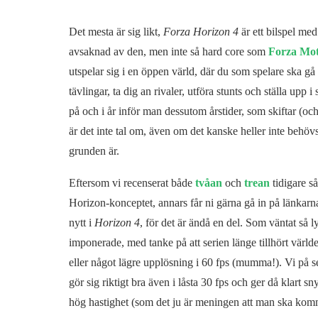
Det mesta är sig likt,
Forza Horizon 4
är ett bilspel med
avsaknad av den, men inte så hard core som
Forza Mot
utspelar sig i en öppen värld, där du som spelare ska gå
tävlingar, ta dig an rivaler, utföra stunts och ställa upp 
på och i år inför man dessutom årstider, som skiftar (
är det inte tal om, även om det kanske heller inte behöv
grunden är.
Eftersom vi recenserat både
tvåan
och
trean
tidigare så
Horizon-konceptet, annars får ni gärna gå in på länkarn
nytt i
Horizon 4
, för det är ändå en del. Som väntat så l
imponerade, med tanke på att serien länge tillhört värld
eller något lägre upplösning i 60 fps (mumma!). Vi på se
gör sig riktigt bra även i låsta 30 fps och ger då klart sn
hög hastighet (som det ju är meningen att man ska komm