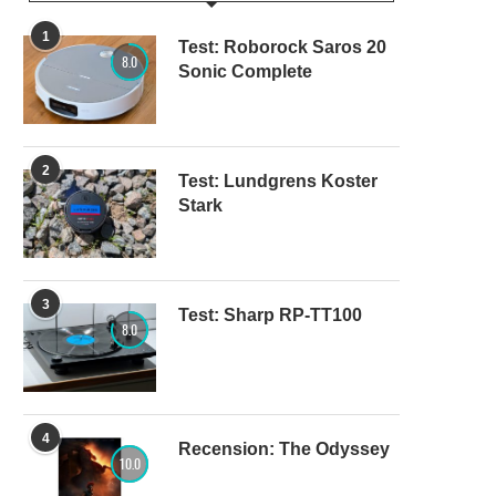
1
Test: Roborock Saros 20
8.0
Sonic Complete
2
Test: Lundgrens Koster
Stark
3
Test: Sharp RP-TT100
8.0
4
Recension: The Odyssey
10.0