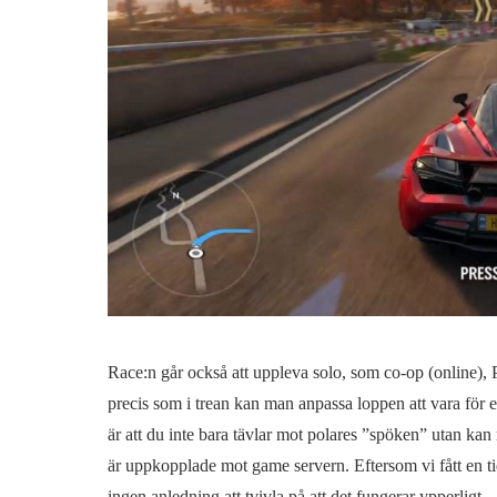
Race:n går också att uppleva solo, som co-op (online), Pv
precis som i trean kan man anpassa loppen att vara för en
är att du inte bara tävlar mot polares ”spöken” utan kan
är uppkopplade mot game servern. Eftersom vi fått en ti
ingen anledning att tvivla på att det fungerar ypperligt.