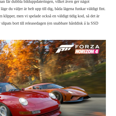
 man får dubbla bilduppdateringen, vilket även ger något
äge du väljer är helt upp till dig, båda lägena funkar väldigt fint.
klipper, men vi spelade också en väldigt tidig kod, så det är
r slipats bort till releasedagen (en snabbare hårddisk á la SSD