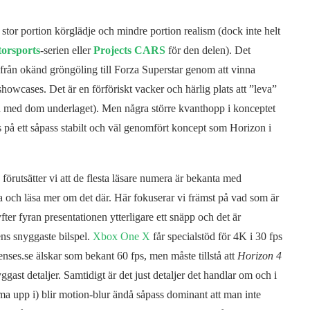
 stor portion körglädje och mindre portion realism (dock inte helt
orsports
-serien eller
Projects CARS
för den delen). Det
 från okänd gröngöling till Forza Superstar genom att vinna
i showcases. Det är en förföriskt vacker och härlig plats att ”leva”
och med dom underlaget). Men några större kvanthopp i konceptet
s på ett såpass stabilt och väl genomfört koncept som Horizon i
 förutsätter vi att de flesta läsare numera är bekanta med
a och läsa mer om det där. Här fokuserar vi främst på vad som är
yfter fyran presentationen ytterligare ett snäpp och det är
ens snyggaste bilspel.
Xbox One X
får specialstöd för 4K i 30 fps
nses.se älskar som bekant 60 fps, men måste tillstå att
Horizon 4
yggast detaljer. Samtidigt är det just detaljer det handlar om och i
a upp i) blir motion-blur ändå såpass dominant att man inte