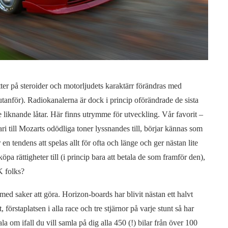
ter på steroider och motorljudets karaktärr förändras med
 utanför). Radiokanalerna är dock i princip oförändrade de sista
 liknande låtar. Här finns utrymme för utveckling. Vår favorit –
i till Mozarts odödliga toner lyssnandes till, börjar kännas som
 tendens att spelas allt för ofta och länge och ger nästan lite
pa rättigheter till (i princip bara att betala de som framför den),
K folks?
ed saker att göra. Horizon-boards har blivit nästan ett halvt
, förstaplatsen i alla race och tre stjärnor på varje stunt så har
la om ifall du vill samla på dig alla 450 (!) bilar från över 100