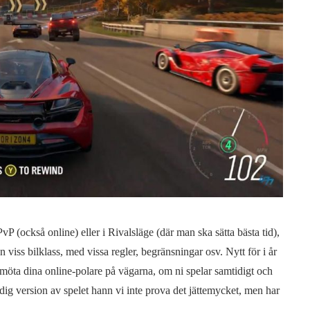
P (också online) eller i Rivalsläge (där man ska sätta bästa tid),
 viss bilklass, med vissa regler, begränsningar osv. Nytt för i år
 möta dina online-polare på vägarna, om ni spelar samtidigt och
dig version av spelet hann vi inte prova det jättemycket, men har