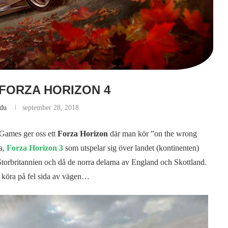
FORZA HORIZON 4
gdu
september 28, 2018
 Games ger oss ett
Forza Horizon
där man kör ”on the wrong
ma,
Forza Horizon 3
som utspelar sig över landet (kontinenten)
Storbritannien och då de norra delarna av England och Skottland.
att köra på fel sida av vägen…