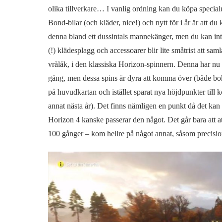
olika tillverkare… I vanlig ordning kan du köpa specia
Bond-bilar (och kläder, nice!) och nytt för i år är att du
denna bland ett dussintals mannekänger, men du kan in
(!) klädesplagg och accessoarer blir lite småtrist att samla,
vrålåk, i den klassiska Horizon-spinnern. Denna har nu 
gång, men dessa spins är dyra att komma över (både boks
på huvudkartan och istället sparat nya höjdpunkter til
annat nästa år). Det finns nämligen en punkt då det kan b
Horizon 4 kanske passerar den något. Det går bara att at
100 gånger – kom hellre på något annat, såsom precision