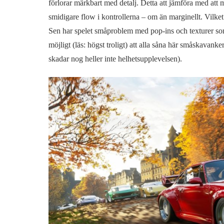
förlorar märkbart med detalj. Detta att jämföra med att
smidigare flow i kontrollerna – om än marginellt. Vilket l
Sen har spelet småproblem med pop-ins och texturer som 
möjligt (läs: högst troligt) att alla såna här småskavanke
skadar nog heller inte helhetsupplevelsen).