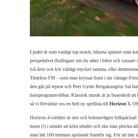
Ljudet är som vanligt top-notch, bilarna spinner som kat
perspektivet (bullrigare om du sitter i bilen och vassare
två åren och kör väldigt mycket samma, eller åtminstone
Timeless FM – som man kryssar fram i sin vintage-Ferrar
den går på repeat och Peer Gynts Bergakungens Sal har en
barnprogramsvibbar. Klassisk musik är ju busenkelt att kö
så vi förväntar oss en helt ny spellista till
Horizon 5
, O
Horizon 4-världen är stor och bokstavligen fullspäckad m
tusen (!) i antalet att köra sönder och ska man plocka allt
man lätt 100 timmars spelande framför sig. För att inte ta