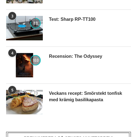
3
Test: Sharp RP-TT100
8.0
4
Recension: The Odyssey
10.0
5
Veckans recept: Smörstekt tonfisk
med krämig basilikapasta