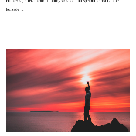
butikerna, efteråt kom filmuthyrarna och nu spelbutikerna (Game
kursade …