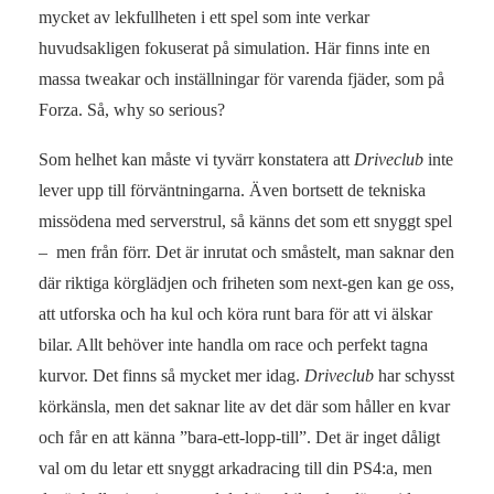
mycket av lekfullheten i ett spel som inte verkar
huvudsakligen fokuserat på simulation. Här finns inte en
massa tweakar och inställningar för varenda fjäder, som på
Forza. Så, why so serious?
Som helhet kan måste vi tyvärr konstatera att
Driveclub
inte
lever upp till förväntningarna. Även bortsett de tekniska
missödena med serverstrul, så känns det som ett snyggt spel
– men från förr. Det är inrutat och småstelt, man saknar den
där riktiga körglädjen och friheten som next-gen kan ge oss,
att utforska och ha kul och köra runt bara för att vi älskar
bilar. Allt behöver inte handla om race och perfekt tagna
kurvor. Det finns så mycket mer idag.
Driveclub
har schysst
körkänsla, men det saknar lite av det där som håller en kvar
och får en att känna ”bara-ett-lopp-till”. Det är inget dåligt
val om du letar ett snyggt arkadracing till din PS4:a, men