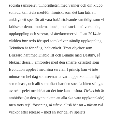
sociala samspelet; tillhörigheten med vänner och din klubb
som du kan tävla med/för. Ironiskt som det kan låta att
anklaga ett spel för att vara bakåtsträvande samtidigt som vi
kritiserar denna moderna touch, med socialt nätverkande,
uppkoppling och servrar, så återkommer vi till att 2014 är
världen
inte
redo för spel som kräver ständig uppkoppling.
Tekniken är för dålig, helt enkelt. Trots olyckor som
Blizzard haft med Diablo III och Bungie med Destiny, så
bleknar dessa i jämförelse med den smärre katastrof som
Evolution upplevt med sina servrar. I princip kan vi inte
minnas en hel dag som servrarna varit uppe kontinuerligt
sen release, och allt som oftast har den sociala biten stängts
av och spelet meddelat att det inte kan ansluta.
Driveclub
är
ambitiöst (ur den synpunkten att alla ska vara uppkopplade)
men trots rejäl försening så står vi alltså här nu – nästan två
veckor efter release – med en stor del av spelets