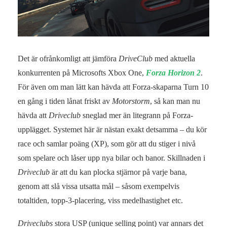
Det är ofrånkomligt att jämföra
DriveClub
med aktuella
konkurrenten på Microsofts Xbox One,
Forza Horizon 2
.
För även om man lätt kan hävda att Forza-skaparna Turn 10
en gång i tiden lånat friskt av
Motorstorm
, så kan man nu
hävda att
Driveclub
sneglad mer än litegrann på Forza-
upplägget. Systemet här är nästan exakt detsamma – du kör
race och samlar poäng (XP), som gör att du stiger i nivå
som spelare och låser upp nya bilar och banor. Skillnaden i
Driveclub
är att du kan plocka stjärnor på varje bana,
genom att slå vissa utsatta mål – såsom exempelvis
totaltiden, topp-3-placering, viss medelhastighet etc.
Driveclubs
stora USP (unique selling point) var annars det