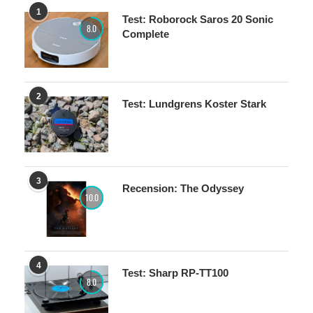
1
Test: Roborock Saros 20 Sonic
8.0
Complete
2
Test: Lundgrens Koster Stark
3
Recension: The Odyssey
10.0
4
Test: Sharp RP-TT100
8.0