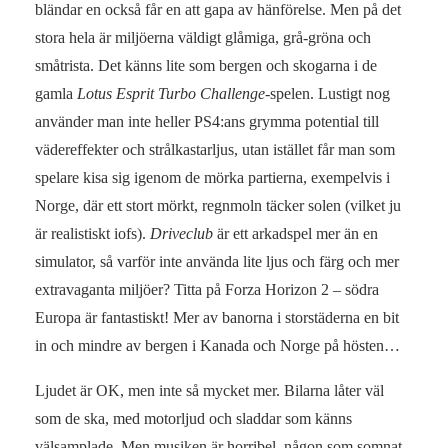
bländar en också får en att gapa av hänförelse. Men på det
stora hela är miljöerna väldigt glåmiga, grå-gröna och
småtrista. Det känns lite som bergen och skogarna i de
gamla
Lotus Esprit Turbo Challenge
-spelen. Lustigt nog
använder man inte heller PS4:ans grymma potential till
vädereffekter och strålkastarljus, utan istället får man som
spelare kisa sig igenom de mörka partierna, exempelvis i
Norge, där ett stort mörkt, regnmoln täcker solen (vilket ju
är realistiskt iofs).
Driveclub
är ett arkadspel mer än en
simulator, så varför inte använda lite ljus och färg och mer
extravaganta miljöer? Titta på Forza Horizon 2 – södra
Europa är fantastiskt! Mer av banorna i storstäderna en bit
in och mindre av bergen i Kanada och Norge på hösten…
Ljudet är OK, men inte så mycket mer. Bilarna låter väl
som de ska, med motorljud och sladdar som känns
välsamplade. Men musiken är horribel, någon som somnat