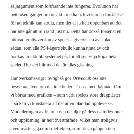
säljargument som fortfarande inte fungerar. Evolution har
bett tusen gånger om ursäkt i media och vi kan ha förståelse
för att teknik kan strula, men det är ju helt uppenbart att det
här inte går att ro i land just nu. Detta har också försenat en
utlovad gratis-version av spelet – givetvis en avskalad
sådan, som alla PS4-ägare skulle kunna njuta av och
hookas-in i klubb-systemet på, för att sen vilja köpa hela
spelet. Hur det blir med det är allas gissning.
Hantverksmässigt i övrigt så gör
Driveclub
oss inte
besvikna, även om det inte heller slår oss med häpnad. Om
vi börjar med grafiken – som varit spelets stora dragplåster
– så kan vi konstatera att det är en blandad upplevelse.
Modelleringen av bilarna och detaljer på dessa – reflexioner
och upplösning, är helt överträffade, vilket man troligtvis
även måste säga om soleffekten, som första gången den