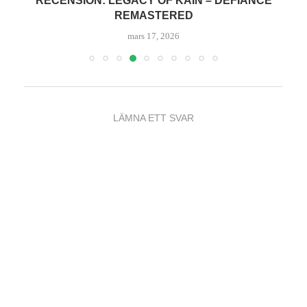
RECENSION: LEGACY OF KAIN – DEFIANCE
REMASTERED
mars 17, 2026
LÄMNA ETT SVAR