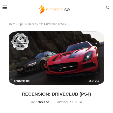
Hem
»
Spel
»
Recension: Driveclub (PS4)
RECENSION: DRIVECLUB (PS4)
av
Senses.se
oktober 20, 2014