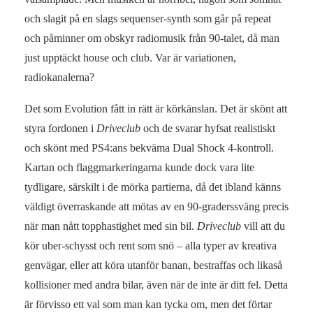
och slagit på en slags sequenser-synth som går på repeat
och påminner om obskyr radiomusik från 90-talet, då man
just upptäckt house och club. Var är variationen,
radiokanalerna?
Det som Evolution fått in rätt är körkänslan. Det är skönt att
styra fordonen i
Driveclub
och de svarar hyfsat realistiskt
och skönt med PS4:ans bekväma Dual Shock 4-kontroll.
Kartan och flaggmarkeringarna kunde dock vara lite
tydligare, särskilt i de mörka partierna, då det ibland känns
väldigt överraskande att mötas av en 90-graderssväng precis
när man nått topphastighet med sin bil.
Driveclub
vill att du
kör uber-schysst och rent som snö – alla typer av kreativa
genvägar, eller att köra utanför banan, bestraffas och likaså
kollisioner med andra bilar, även när de inte är ditt fel. Detta
är förvisso ett val som man kan tycka om, men det förtar