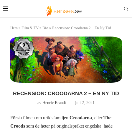
Hem
»
Film & TV
»
Bio
»
Recension: Croodarna 2 – En Ny Tid
RECENSION: CROODARNA 2 – EN NY TID
av
Henric Brandt
juli 2, 2021
Första filmen om urtidsfamiljen
Croodarna
, eller
The
Croods
som de heter på originalspråket engelska, hade