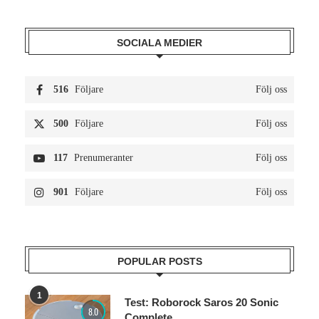
SOCIALA MEDIER
516
Följare
Följ oss
500
Följare
Följ oss
117
Prenumeranter
Följ oss
901
Följare
Följ oss
POPULAR POSTS
1
Test: Roborock Saros 20 Sonic
8.0
Complete