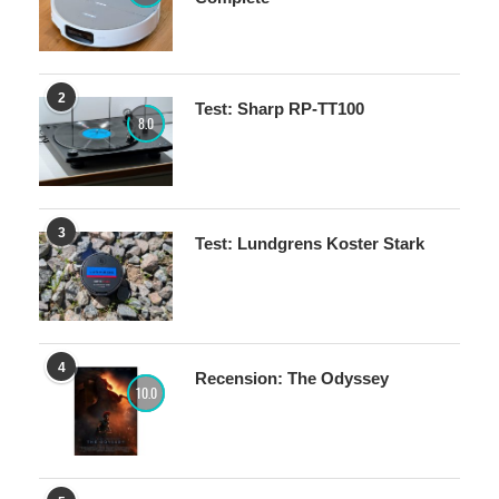
2
Test: Sharp RP-TT100
8.0
3
Test: Lundgrens Koster Stark
4
Recension: The Odyssey
10.0