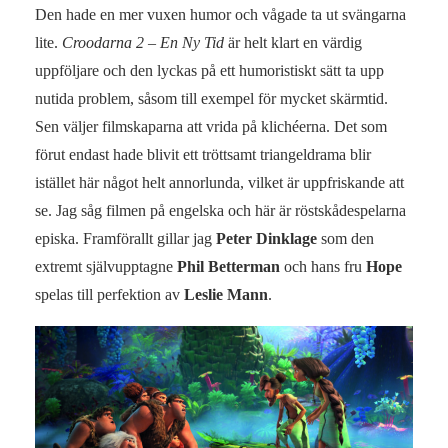
Den hade en mer vuxen humor och vågade ta ut svängarna
lite.
Croodarna 2 – En Ny Tid
är helt klart en värdig
uppföljare och den lyckas på ett humoristiskt sätt ta upp
nutida problem, såsom till exempel för mycket skärmtid.
Sen väljer filmskaparna att vrida på klichéerna. Det som
förut endast hade blivit ett tröttsamt triangeldrama blir
istället här något helt annorlunda, vilket är uppfriskande att
se. Jag såg filmen på engelska och här är röstskådespelarna
episka. Framförallt gillar jag
Peter Dinklage
som den
extremt självupptagne
Phil Betterman
och hans fru
Hope
spelas till perfektion av
Leslie Mann
.