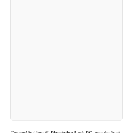
Concord
är släppt till
Playstation 5
och
PC
, men det är ett