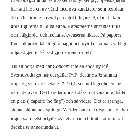
Concord
gör ändå flera saker rätt, tycker jag. Spelskaparna
har satt ihop en ny värld med nya karaktärer som befolkar
den. Det är inte baserat på något tidigare IP, utan du kan
göra figurerna till dina egna. Karaktärerna är fantasifulla
och välgjorda, och mellansekvenserna likaså. På pappret
finns all potential att göra något helt nytt i en annars väldigt
uttjatad genre. Så vad gjorde man för fel?
Till att börja med har
Concord
inte en enda ny idé
överhuvudtaget när det gäller PvP; det är
exakt
samma
upplägg som jag spelade för 20 år sedan i lägenheten jag
nämnde ovan. Det handlar om att slåss mot varandra, hålla
en plats (”capture the flag”) och så vidare. Det är springa,
skjuta, skjuta och springa. Världen som det utspelar sig i har
ingen som helst betydelse; det är bara ett tunt skinn för att
det ska
se
annorlunda ut.