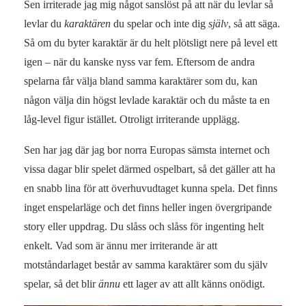
Sen irriterade jag mig något sanslöst på att när du levlar så
levlar du
karaktären
du spelar och inte dig
själv
, så att säga.
Så om du byter karaktär är du helt plötsligt nere på level ett
igen – när du kanske nyss var fem. Eftersom de andra
spelarna får välja bland samma karaktärer som du, kan
någon välja din högst levlade karaktär och du måste ta en
låg-level figur istället. Otroligt irriterande upplägg.
Sen har jag där jag bor norra Europas sämsta internet och
vissa dagar blir spelet därmed ospelbart, så det gäller att ha
en snabb lina för att överhuvudtaget kunna spela. Det finns
inget enspelarläge och det finns heller ingen övergripande
story eller uppdrag. Du slåss och slåss för ingenting helt
enkelt. Vad som är ännu mer irriterande är att
motståndarlaget består av samma karaktärer som du själv
spelar, så det blir
ännu
ett lager av att allt känns onödigt.