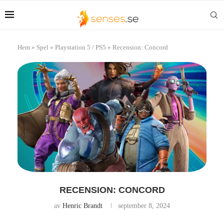
Hem
»
Spel
»
Playstation 5 / PS5
»
Recension: Concord
RECENSION: CONCORD
av
Henric Brandt
september 8, 2024