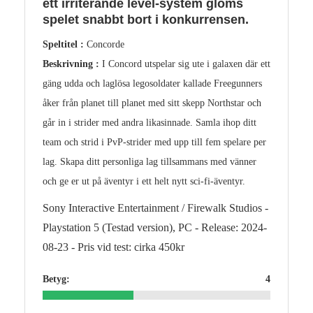
ett irriterande level-system glöms
spelet snabbt bort i konkurrensen.
Speltitel :
Concorde
Beskrivning :
I Concord utspelar sig ute i galaxen där ett
gäng udda och laglösa legosoldater kallade Freegunners
åker från planet till planet med sitt skepp Northstar och
går in i strider med andra likasinnade. Samla ihop ditt
team och strid i PvP-strider med upp till fem spelare per
lag. Skapa ditt personliga lag tillsammans med vänner
och ge er ut på äventyr i ett helt nytt sci-fi-äventyr.
Sony Interactive Entertainment / Firewalk Studios -
Playstation 5 (Testad version), PC - Release: 2024-
08-23 - Pris vid test: cirka 450kr
Betyg:
4