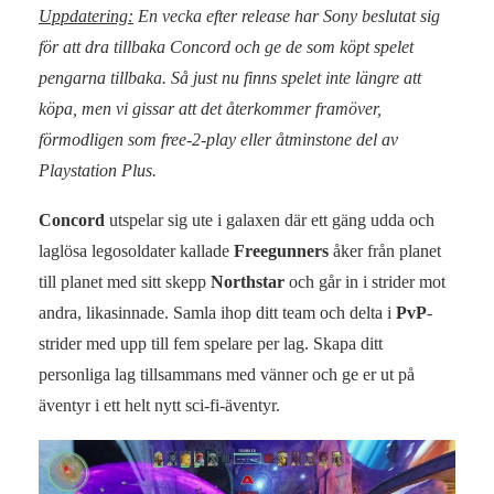
Uppdatering:
En vecka efter release har Sony beslutat sig
för att dra tillbaka Concord och ge de som köpt spelet
pengarna tillbaka. Så just nu finns spelet inte längre att
köpa, men vi gissar att det återkommer framöver,
förmodligen som free-2-play eller åtminstone del av
Playstation Plus.
Concord
utspelar sig ute i galaxen där ett gäng udda och
laglösa legosoldater kallade
Freegunners
åker från planet
till planet med sitt skepp
Northstar
och går in i strider mot
andra, likasinnade. Samla ihop ditt team och delta i
PvP
-
strider med upp till fem spelare per lag. Skapa ditt
personliga lag tillsammans med vänner och ge er ut på
äventyr i ett helt nytt sci-fi-äventyr.