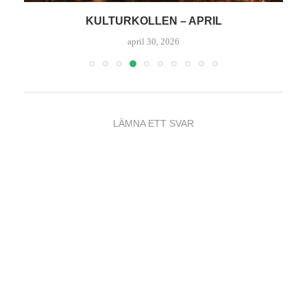
KULTURKOLLEN – APRIL
K
april 30, 2026
LÄMNA ETT SVAR