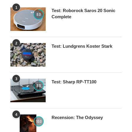
1
Test: Roborock Saros 20 Sonic
8.0
Complete
2
Test: Lundgrens Koster Stark
3
Test: Sharp RP-TT100
8.0
4
Recension: The Odyssey
10.0