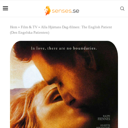
Hem
»
Film & TV
»
Alla Hjärtans Dag-filmen: The English Patient
(Den Engelska Patienten)