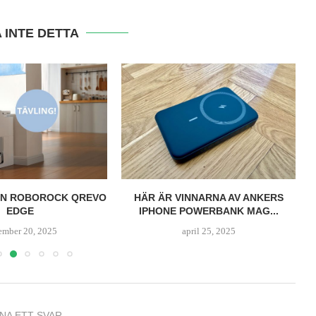
 INTE DETTA
INN ROBOROCK QREVO
HÄR ÄR VINNARNA AV ANKERS
EDGE
IPHONE POWERBANK MAG...
ember 20, 2025
april 25, 2025
NA ETT SVAR