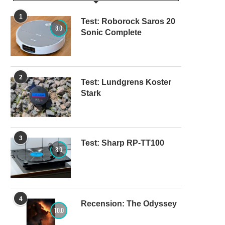
1
Test: Roborock Saros 20
8.0
Sonic Complete
2
Test: Lundgrens Koster
Stark
3
Test: Sharp RP-TT100
8.0
4
Recension: The Odyssey
10.0