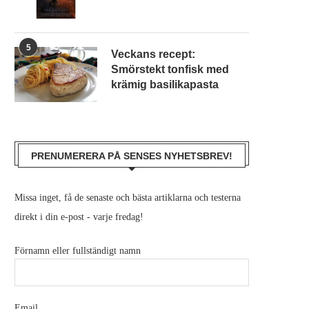
5
Veckans recept:
Smörstekt tonfisk med
krämig basilikapasta
PRENUMERERA PÅ SENSES NYHETSBREV!
TÄVLING: ”LADDA UPP FÖR
NYÖPPNADE STRAWBERRY
Missa inget, få de senaste och bästa artiklarna och testerna
SOMMAREN” MED HÄFTIG 10...
ANORDNAR TÄVLING FÖR
direkt i din e-post - varje fredag!
april 15, 2025
mars 13, 2025
Förnamn eller fullständigt namn
Email