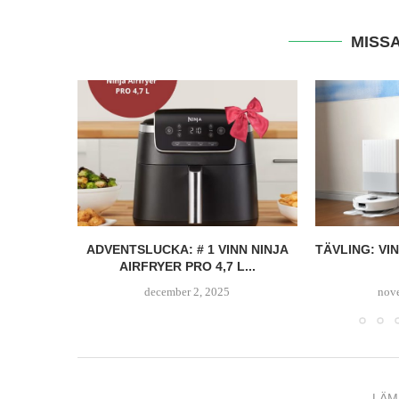
MISSA
 VINN
ADVENTSLUCKA: # 1 VINN NINJA
TÄVLING: V
H 2
AIRFRYER PRO 4,7 L...
december 2, 2025
nov
LÄM