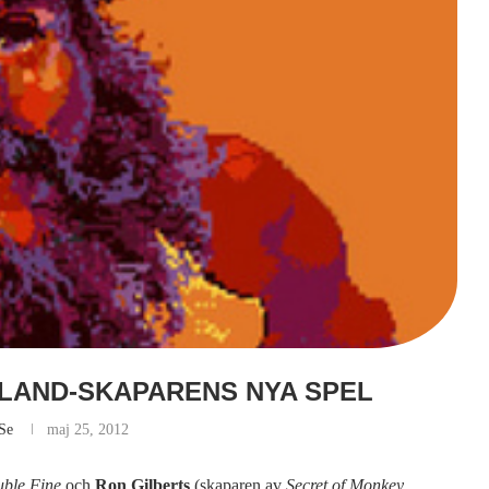
SLAND-SKAPARENS NYA SPEL
se
maj 25, 2012
ble Fine
och
Ron Gilberts
(skaparen av
Secret of Monkey