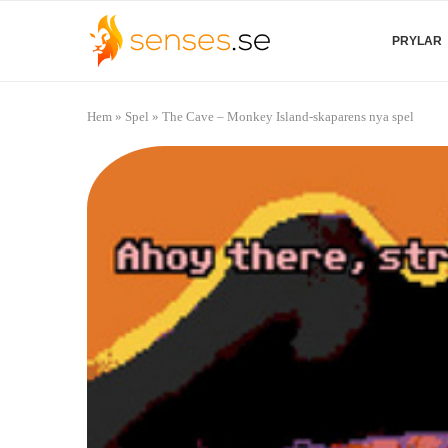
PRYLAR
Hem
»
Spel
»
The Cave – Monkey Island-skaparens nya spel