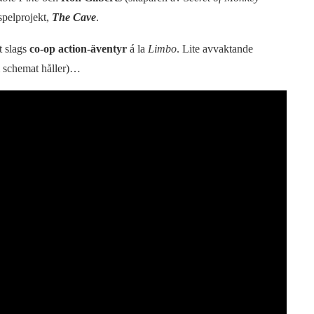
spelprojekt,
The Cave
.
t slags
co-op action-äventyr
á la
Limbo
. Lite avvaktande
om schemat håller)…