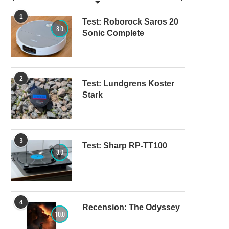
1
Test: Roborock Saros 20
8.0
Sonic Complete
2
Test: Lundgrens Koster
Stark
3
Test: Sharp RP-TT100
8.0
4
Recension: The Odyssey
10.0