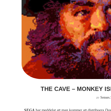
THE CAVE – MONKEY I
av
Senses.
SEGA
har meddelat att man kommer att distribuera
Dou