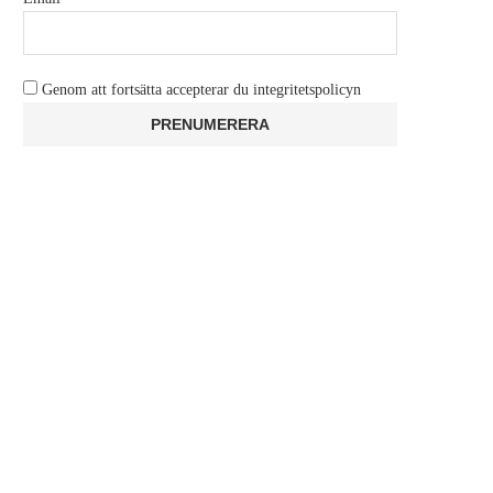
Genom att fortsätta accepterar du integritetspolicyn
RECENSION: LUTO
FÖRHANDSTITT: CALL OF
BLACK OPS 7 (BETA)
oktober 14, 2025
oktober 9, 2025