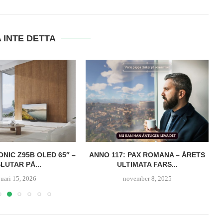
 INTE DETTA
Z95B OLED 65″ –
ANNO 117: PAX ROMANA – ÅRETS
 PÅ...
ULTIMATA FARS...
5, 2026
november 8, 2025