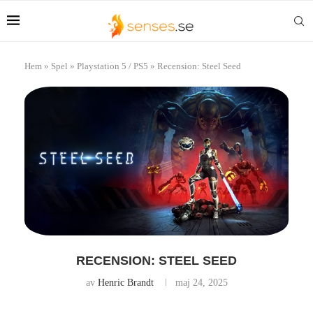
Hem
»
Spel
»
Playstation 5 / PS5
»
Recension: Steel Seed
RECENSION: STEEL SEED
av
Henric Brandt
maj 24, 2025