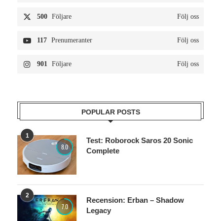
500
Följare
Följ oss
117
Prenumeranter
Följ oss
901
Följare
Följ oss
POPULAR POSTS
1
Test: Roborock Saros 20 Sonic
8.0
Complete
2
Recension: Erban – Shadow
7.0
Legacy