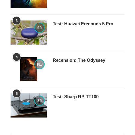
3
Test: Huawei Freebuds 5 Pro
9.0
4
Recension: The Odyssey
10.0
5
Test: Sharp RP-TT100
8.0