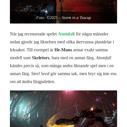
Foto: ©2025 – Storm in a Teacup
När jag recenserade spelet
Atomfall
för några månader
sedan gjorde jag liknelsen med olika återvunna plastdelar i
leksaker. Till exempel är
He-Mans
armar exakt samma
modell som
Skeletors
, bara med en annan färg.
Atomfall
kändes precis så, som många andra liknande spel men i en
annan färg.
Steel Seed
gör samma sak, men bryr sig inte ens
om att ändra färgpaletten.