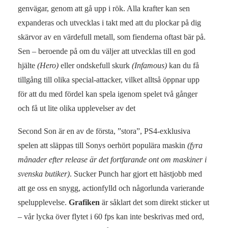
genvägar, genom att gå upp i rök. Alla krafter kan sen
expanderas och utvecklas i takt med att du plockar på dig
skärvor av en värdefull metall, som fienderna oftast bär på.
Sen – beroende på om du väljer att utvecklas till en god
hjälte
(Hero)
eller ondskefull skurk
(Infamous)
kan du få
tillgång till olika special-attacker, vilket alltså öppnar upp
för att du med fördel kan spela igenom spelet två gånger
och få ut lite olika upplevelser av det
Second Son är en av de första, ”stora”, PS4-exklusiva
spelen att släppas till Sonys oerhört populära maskin
(fyra
månader efter release är det fortfarande ont om maskiner i
svenska butiker)
. Sucker Punch har gjort ett hästjobb med
att ge oss en snygg, actionfylld och någorlunda varierande
spelupplevelse.
Grafiken
är såklart det som direkt sticker ut
– vår lycka över flytet i 60 fps kan inte beskrivas med ord,