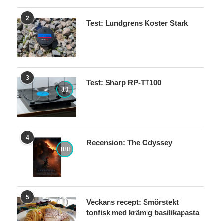
2
Test: Lundgrens Koster Stark
3
Test: Sharp RP-TT100
8.0
4
Recension: The Odyssey
10.0
5
Veckans recept: Smörstekt
tonfisk med krämig basilikapasta