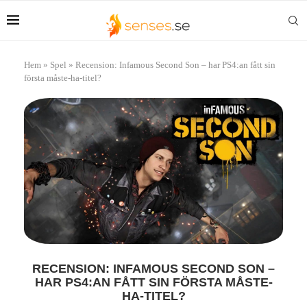
Hem
»
Spel
»
Recension: Infamous Second Son – har PS4:an fått sin
första måste-ha-titel?
RECENSION: INFAMOUS SECOND SON –
HAR PS4:AN FÅTT SIN FÖRSTA MÅSTE-
HA-TITEL?