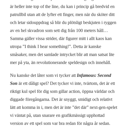
är heller inte top of the line, du kan i princip gå bredvid en
patrullbil utan att de lyfter ett finger, men när du sköter ditt
och letar sidouppdrag så blir du plötsligt beskjuten i ryggen
av en hel skvadron som sett dig från 100 meters håll…
Samma gäller vissa strider, där figurer mitt i allt kaos kan
utropa ”I think I hear something!”. Detta är kanske
småsaker, men det samlade intrycket blir att man satsat lite
mer på yta, än revolutionerande speldesign och innehåll.
Nu kanske det låter som vi tycker att
Infamous: Second
Son
är ett dåligt spel? Det tycker vi inte, tvärtom, det är ett
riktigt kul spel för dig som gillar action, öppna världar och
diggade föregångarna. Det är snyggt, smidigt och relativt
lätt att komma in i, men det är inte ”det där” next-gen-spelet
vi väntat på, utan snarare en grafikmässigt upphottad
version av ett spel som var bra redan för några år sedan.