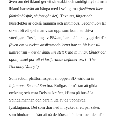
även om det ibland ger ett så snabbt och smidigt flyt att man
ibland har svårt att hänga med i svängarna
(bisittaren blev
faktiskt åksjuk, så fort går det)
. Texturer, färger och
ljuseffekter är också mumma och
Infamous: Second Son
lär
säkert bli ett spel man visar upp, som kommer driva
ytterligare försäljning av PS4:an, bara på hur snyggt det där
(även om vi tycker ansiktsmodellerna har en bit kvar till
filmrealism – det är ännu lite stelt kring munnar, tänder och
ögon, vilket gör att vi fortfarande befinner oss i ”The
Uncanny Valley”).
Som action-plattformsspel i en öppen 3D-värld så är
Infamous: Second Son
bra. Roligast är nästan att glida
omkring och testa Delsins krafter, klättra på hus á la
Spindelmannen och bara njuta av de upphävda
fysiklagarna. Det som drar ned intrycket är ett par saker,
som hindrar det från att nå de högsta höjderna och den där