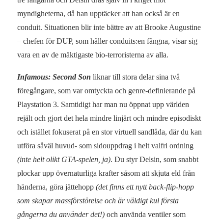
myndigheterna, då han upptäcker att han också är en
conduit. Situationen blir inte bättre av att Brooke Augustine
– chefen för DUP, som håller conduits:en fångna, visar sig
vara en av de mäktigaste bio-terroristerna av alla.
Infamous: Second Son
liknar till stora delar sina två
föregångare, som var omtyckta och genre-definierande på
Playstation 3. Samtidigt har man nu öppnat upp världen
rejält och gjort det hela mindre linjärt och mindre episodiskt
och istället fokuserat på en stor virtuell sandlåda, där du kan
utföra såväl huvud- som sidouppdrag i helt valfri ordning
(inte helt olikt GTA-spelen, ja)
. Du styr Delsin, som snabbt
plockar upp övernaturliga krafter såsom att skjuta eld från
händerna, göra jättehopp
(det finns ett nytt back-flip-hopp
som skapar massförstörelse och är väldigt kul första
gångerna du använder det!)
och använda ventiler som