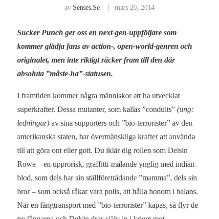
av
Senses.se
mars 20, 2014
Sucker Punch ger oss en next-gen-uppföljare som
kommer glädja fans av action-, open-world-genren och
originalet, men inte riktigt räcker fram till den där
absoluta ”måste-ha”-statusen.
I framtiden kommer några människor att ha utvecklat
superkrafter. Dessa mutanter, som kallas ”conduits”
(ung:
ledningar)
av sina supporters och ”bio-terrorister” av den
amerikanska staten, har övermänskliga krafter att använda
till att göra ont eller gott. Du iklär dig rollen som Delsin
Rowe – en upprorisk, graffitti-målande ynglig med indian-
blod, som dels har sin ställföreträdande ”mamma”, dels sin
bror – som också råkar vara polis, att hålla honom i balans.
När en fångtransport med ”bio-terrorister” kapas, så flyr de
tre fångarna och Delsin dras själv in i kriget mot