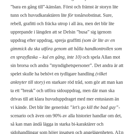
”bara en gång till”-känslan. Först och främst är storyn lite
tunn och huvudkaraktären lite
för
tonårsobstinat. Sure,
rebell, grafitti och fräcka utrop i all ära, men det blir lite
upprepande i längden att se Delsin ”busa” sig igenom
uppdrag efter uppdrag, spreja graffitti
(som är lite av en
gimmick du ska utföra genom att hålla handkontrollen som
en sprayflaska – kul en gång, inte 10)
och spela Allan mot
sin brorsa och andra ”myndighetspersoner”. Det andra är att
spelet skulle ha behövt en tydligare handling
(vilket
anknyter till story)
en starkare röd tråd, som gör att man kan
ta ett ”break” och utföra sidouppdrag, men där man ska
drivas till att klara huvuduppdraget med mer entusiasm än
vi kände. Det blir lite generiskt
”let’s go kill the bad guy”
-
scenario och även om 90% av alla historier handlar om det,
så kan man ändå lägga in starka bi-karaktärer och
sidohandlingar som höjer insatsen och angelägenheten. AI:n