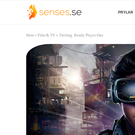
PRYLAR
Hem
»
Film & TV
»
Tävling: Ready Player One