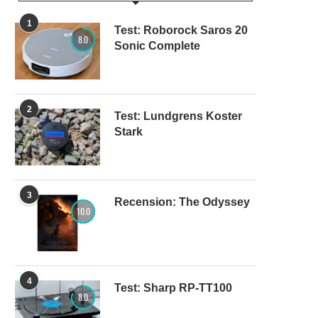
1
Test: Roborock Saros 20
8.0
Sonic Complete
2
Test: Lundgrens Koster
Stark
3
Recension: The Odyssey
10.0
4
Test: Sharp RP-TT100
8.0