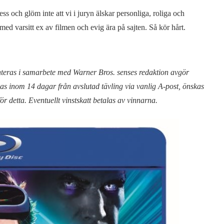
 och glöm inte att vi i juryn älskar personliga, roliga och
med varsitt ex av filmen och evig ära på sajten. Så kör hårt.
nteras i samarbete med Warner Bros. senses redaktion avgör
ckas inom 14 dagar från avslutad tävling via vanlig A-post, önskas
r detta. Eventuellt vinstskatt betalas av vinnarna.