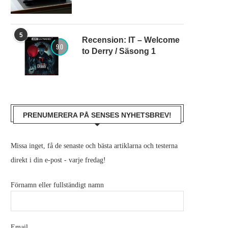
5
Recension: IT – Welcome
9.0
to Derry / Säsong 1
PRENUMERERA PÅ SENSES NYHETSBREV!
Missa inget, få de senaste och bästa artiklarna och testerna
direkt i din e-post - varje fredag!
Förnamn eller fullständigt namn
Email