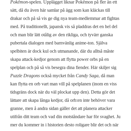
Pokémon
-spelen. Upplägget liknar Pokémon på fler än ett
sätt, då du även här samlar på ägg som kan kläckas till
drakar och på så vis ge dig nya team-medlemmar att fightas
med. På traditionellt, japansk vis så pladdras det en hel del
och man blir lätt otålig av den rikliga, och tyvärr ganska
pubertala dialogen med barnvänlig anime-ton. Själva
spelbiten är dock kul och utmanande, där du alltså måste
skapa attack-kedjor genom att flytta power orbs på en
spelplan och på så vis besegra dina fiender. Här skiljer sig
Puzzle Dragons
också mycket från
Candy Saga
, då man
kan flytta en orb vart man vill på spelplanen (inom en viss
tidsgräns dock när du väl plockat upp den). Detta gör det
lättare att skapa långa kedjor, då orb:en inte behöver vara
granne, men å andra sidan gäller det att planera attacker
utifrån ditt team och vad din motståndare har för svaghet. Ju
mer du kommer in i historien desto roligare blir det och när