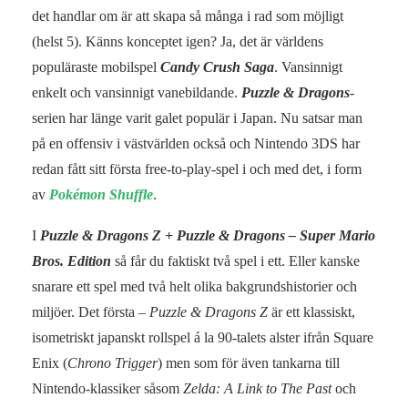
det handlar om är att skapa så många i rad som möjligt
(helst 5). Känns konceptet igen? Ja, det är världens
populäraste mobilspel
Candy Crush Saga
. Vansinnigt
enkelt och vansinnigt vanebildande.
Puzzle & Dragons
-
serien har länge varit galet populär i Japan. Nu satsar man
på en offensiv i västvärlden också och Nintendo 3DS har
redan fått sitt första free-to-play-spel i och med det, i form
av
Pokémon Shuffle
.
I
Puzzle & Dragons Z + Puzzle & Dragons – Super Mario
Bros. Edition
så får du faktiskt två spel i ett. Eller kanske
snarare ett spel med två helt olika bakgrundshistorier och
miljöer. Det första –
Puzzle & Dragons Z
är ett klassiskt,
isometriskt japanskt rollspel á la 90-talets alster ifrån Square
Enix (
Chrono Trigger
) men som för även tankarna till
Nintendo-klassiker såsom
Zelda: A Link to The Past
och