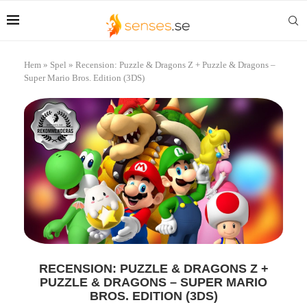
Hem
»
Spel
»
Recension: Puzzle & Dragons Z + Puzzle & Dragons –
Super Mario Bros. Edition (3DS)
RECENSION: PUZZLE & DRAGONS Z +
PUZZLE & DRAGONS – SUPER MARIO
BROS. EDITION (3DS)