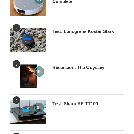
Complete
2
Test: Lundgrens Koster Stark
3
Recension: The Odyssey
10.0
4
Test: Sharp RP-TT100
8.0