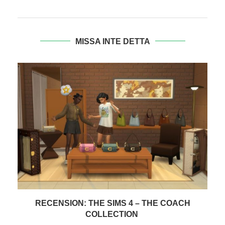
MISSA INTE DETTA
TEST: PANASONIC Z95B OLED 65″ – AVSLUTAR
PÅ...