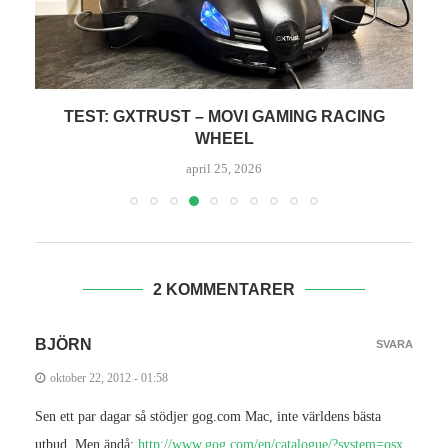
RECENSION: THE SIMS 4 – THE COACH
T
COLLECTION
januari 22, 2026
2 KOMMENTARER
BJÖRN
SVARA
oktober 22, 2012 - 01:58
Sen ett par dagar så stödjer gog.com Mac, inte världens bästa
utbud. Men ändå:
http://www.gog.com/en/catalogue/?system=osx