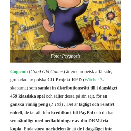
Foto: Psygnosis
Gog.com
(
Good Old Games
) är en europeisk affärsidé,
grunadad av polska
CD Projekt RED
(
Witcher 3
-
skaparna) som
samlat in distributionsrätt till i dagsläget
459 klassiska spel
och säljer dessa på sin sajt, för
en
ganska rimlig peng
(
2-10$
) . Det är
lagligt och relativt
enkelt
, de tar allt från
kreditkort till PayPal
och du har
sen
oändligt med nedladdningar av din DRM-fria
kopia
.
Enda
stora nackdelen
är att
de i dagsläget inte