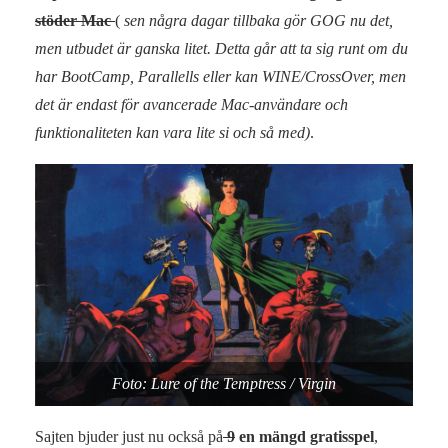
stöder Mac
(
sen några dagar tillbaka gör GOG nu det,
men utbudet är ganska litet. Detta går att ta sig runt om du
har BootCamp, Parallells eller kan WINE/CrossOver, men
det är endast för avancerade Mac-användare och
funktionaliteten kan vara lite si och så med)
.
Foto: Lure of the Temptress / Virgin
Sajten bjuder just nu också på
9
en mängd gratisspel
,