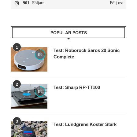
901
Följare
Följ oss
POPULAR POSTS
1
Test: Roborock Saros 20 Sonic
8.0
Complete
2
Test: Sharp RP-TT100
8.0
3
Test: Lundgrens Koster Stark