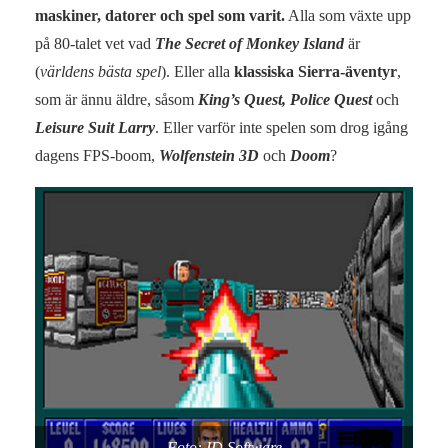
maskiner, datorer och spel som varit.
Alla som växte upp
på 80-talet vet vad
The Secret of Monkey Island
är
(
världens bästa spel
). Eller alla
klassiska Sierra-äventyr
,
som är ännu äldre, såsom
King’s Quest, Police Quest
och
Leisure Suit Larry
. Eller varför inte spelen som drog igång
dagens FPS-boom,
Wolfenstein 3D
och
Doom
?
Foto: ID Software