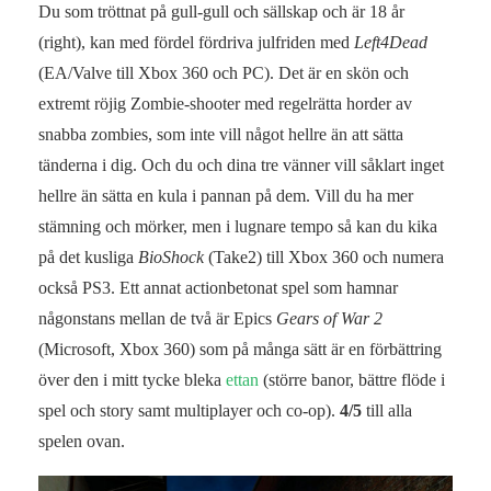
Du som tröttnat på gull-gull och sällskap och är 18 år
(right), kan med fördel fördriva julfriden med
Left4Dead
(EA/Valve till Xbox 360 och PC). Det är en skön och
extremt röjig Zombie-shooter med regelrätta horder av
snabba zombies, som inte vill något hellre än att sätta
tänderna i dig. Och du och dina tre vänner vill såklart inget
hellre än sätta en kula i pannan på dem. Vill du ha mer
stämning och mörker, men i lugnare tempo så kan du kika
på det kusliga
BioShock
(Take2) till Xbox 360 och numera
också PS3. Ett annat actionbetonat spel som hamnar
någonstans mellan de två är Epics
Gears of War 2
(Microsoft, Xbox 360) som på många sätt är en förbättring
över den i mitt tycke bleka
ettan
(större banor, bättre flöde i
spel och story samt multiplayer och co-op).
4/5
till alla
spelen ovan.