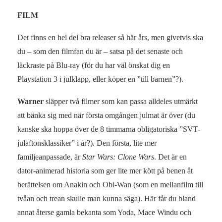
FILM
Det finns en hel del bra releaser så här års, men givetvis ska
du – som den filmfan du är – satsa på det senaste och
läckraste på Blu-ray (för du har väl önskat dig en
Playstation 3 i julklapp, eller köper en ”till barnen”?).
Warner
släpper två filmer som kan passa alldeles utmärkt
att bänka sig med när första omgången julmat är över (du
kanske ska hoppa över de 8 timmarna obligatoriska ”SVT-
julaftonsklassiker” i år?). Den första, lite mer
familjeanpassade, är
Star Wars: Clone Wars
. Det är en
dator-animerad historia som ger lite mer kött på benen åt
berättelsen om Anakin och Obi-Wan (som en mellanfilm till
tvåan och trean skulle man kunna säga). Här får du bland
annat återse gamla bekanta som Yoda, Mace Windu och