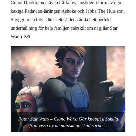
Count Dooku, men även träffa nya ansikten i form av den
kaxiga Padawan-lärlingen Ashoka och Jabba The Huts son.
Snyggt, men bitvis lite stelt så detta ändå helt perfekt
underhållning för hela familjen (särskilt om ni gillar Star
Wars).
3/5
Foto: Star Wars – Clone Wars. Går knappt att skilja
från vissa av de mänskliga skådisarna…