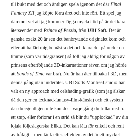
till bukt med det och äntligen spela igenom det där
Final
Fantasy XII
jag köpte förra året och inte rört. Ett spel jag
däremot vet att jag kommer lägga mycket tid på är det kära
återseendet med
Prince of Persia
, från
UBI Soft
. Det är
ganska exakt 20 år sen det banbrytande originalet kom och
efter att ha lärt mig bemästra det och klara det på under en
timme (som var tidsgränsen) så föll jag aldrig för någon av
prinsens efterföljande 3D-inkarnationer (även om jag hörde
att
Sands of Time
var bra). Nu är han åter tillbaka i 3D, men
denna gång utan undertitel. UBI Softs Montreal-studio har
valt en ny approach med celshading-grafik (som jag älskar,
då den ger en tecknad-fantasy-film-känsla) och ett system
där du egentligen inte kan dö – varje gång du trillar ned för
ett stup, eller förlorar i en strid så blir du ”upplockad” av din
lojala följeslagerska Elika. Det kan låta för enkelt och rent
av tråkigt – men tänk efter: effekten av det är ett mycket