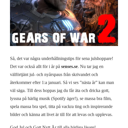
Så, det var några underhållningstips för sena julshoppare!
Det var också allt för i år på
senses.se
. Nu tar jag en
välförtjänt jul- och nyårspaus från skrivandet och
återkommer efter 1:a januari. Så vi ses ”nästa år” kan man
väl säga. Till dess hoppas jag du får äta och dricka gott,
lyssna på härlig musik (Spotify äger!), se massa bra film,
spela massa bra spel, titta på vackra ting och inspirerande
bilder och känna att livet är till för att levas och upplevas.
God Jul och Gott Nytt År till alla härliga läsare!