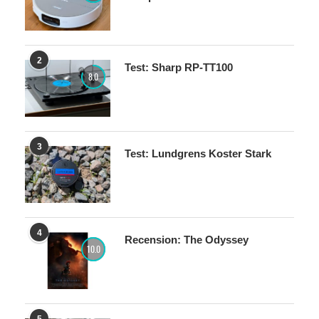
2
Test: Sharp RP-TT100
8.0
3
Test: Lundgrens Koster Stark
4
Recension: The Odyssey
10.0
5