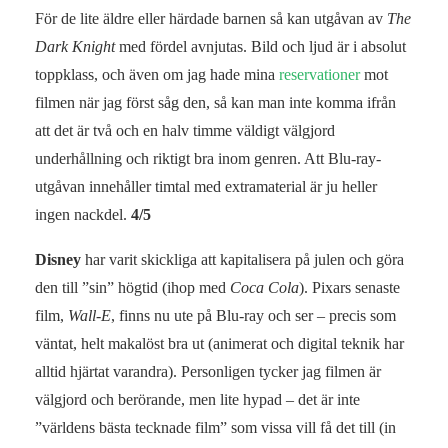
För de lite äldre eller härdade barnen så kan utgåvan av
The
Dark Knight
med fördel avnjutas. Bild och ljud är i absolut
toppklass, och även om jag hade mina
reservationer
mot
filmen när jag först såg den, så kan man inte komma ifrån
att det är två och en halv timme väldigt välgjord
underhållning och riktigt bra inom genren. Att Blu-ray-
utgåvan innehåller timtal med extramaterial är ju heller
ingen nackdel.
4/5
Disney
har varit skickliga att kapitalisera på julen och göra
den till ”sin” högtid (ihop med
Coca Cola
). Pixars senaste
film,
Wall-E
, finns nu ute på Blu-ray och ser – precis som
väntat, helt makalöst bra ut (animerat och digital teknik har
alltid hjärtat varandra). Personligen tycker jag filmen är
välgjord och berörande, men lite hypad – det är inte
”världens bästa tecknade film” som vissa vill få det till (in