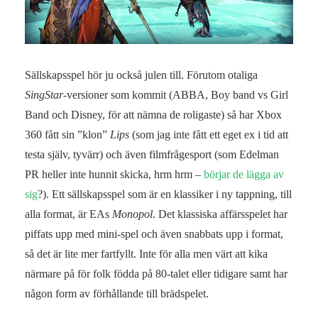
Sällskapsspel hör ju också julen till. Förutom otaliga
SingStar
-versioner som kommit (ABBA, Boy band vs Girl
Band och Disney, för att nämna de roligaste) så har Xbox
360 fått sin ”klon”
Lips
(som jag inte fått ett eget ex i tid att
testa själv, tyvärr) och även filmfrågesport (som Edelman
PR heller inte hunnit skicka, hrm hrm –
börjar de lägga av
sig
?). Ett sällskapsspel som är en klassiker i ny tappning, till
alla format, är EAs
Monopol
. Det klassiska affärsspelet har
piffats upp med mini-spel och även snabbats upp i format,
så det är lite mer fartfyllt. Inte för alla men värt att kika
närmare på för folk födda på 80-talet eller tidigare samt har
någon form av förhållande till brädspelet.