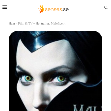
Hem
»
Film & TV
»
Het trailer: Maleficent