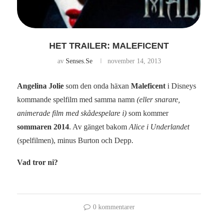
HET TRAILER: MALEFICENT
av
Senses.se
november 14, 2013
Angelina Jolie
som den onda häxan
Maleficent
i Disneys
kommande spelfilm med samma namn
(eller snarare,
animerade film med skådespelare i)
som kommer
sommaren 2014
. Av gänget bakom
Alice i Underlandet
(spelfilmen), minus Burton och Depp.
Vad tror ni?
0 kommentarer