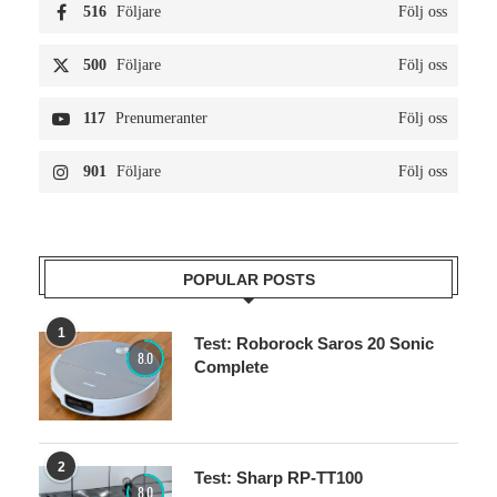
516
Följare
Följ oss
500
Följare
Följ oss
117
Prenumeranter
Följ oss
901
Följare
Följ oss
POPULAR POSTS
1
Test: Roborock Saros 20 Sonic
8.0
Complete
2
Test: Sharp RP-TT100
8.0