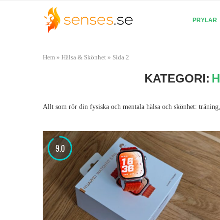
PRYLAR
Hem
»
Hälsa & Skönhet
»
Sida 2
KATEGORI:
H
Allt som rör din fysiska och mentala hälsa och skönhet: träning
9.0