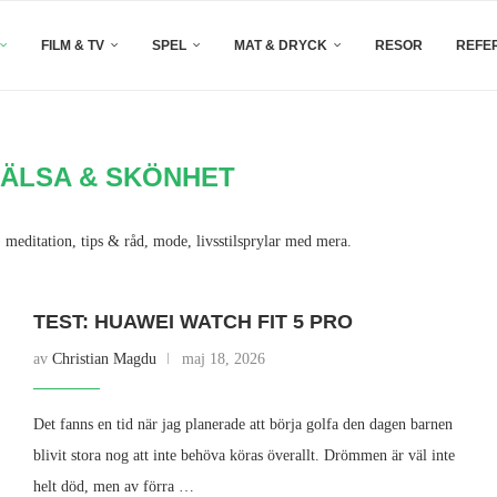
FILM & TV
SPEL
MAT & DRYCK
RESOR
REFE
ÄLSA & SKÖNHET
, meditation, tips & råd, mode, livsstilsprylar med mera.
TEST: HUAWEI WATCH FIT 5 PRO
av
Christian Magdu
maj 18, 2026
Det fanns en tid när jag planerade att börja golfa den dagen barnen
blivit stora nog att inte behöva köras överallt. Drömmen är väl inte
helt död, men av förra …