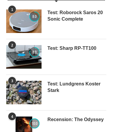
1
Test: Roborock Saros 20
8.0
Sonic Complete
2
Test: Sharp RP-TT100
8.0
3
Test: Lundgrens Koster
Stark
4
Recension: The Odyssey
10.0