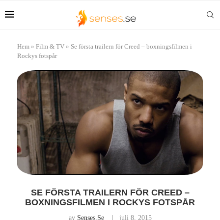
Hem
»
Film & TV
»
Se första trailern för Creed – boxningsfilmen i
Rockys fotspår
SE FÖRSTA TRAILERN FÖR CREED –
BOXNINGSFILMEN I ROCKYS FOTSPÅR
av
Senses.se
juli 8, 2015