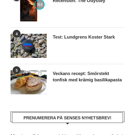
Recension: The Odyssey
10.0
4
Test: Lundgrens Koster Stark
5
Veckans recept: Smörstekt
tonfisk med krämig basilikapasta
PRENUMERERA PÅ SENSES NYHETSBREV!