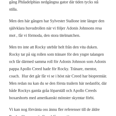
gång Philadelphias nedgångna gator där tiden tycks stå
stilla.
Men den här gången har Sylvester Stallone inte längre den
självklara huvudrollen när vi följer Adonis Johnsons resa
mot , får vi förmoda, den stora titelmatchen.
Men tro inte att Rocky uteblir helt från den vita duken.
Rocky tar på sig rollen som tränare för den yngre talangen
och får därmed samma roll för Adonis Johnson som Adonis
pappa Apollo Creed hade för Rocky. Tränare, mentor,
coach. Hur det går får vi se i höst när Creed har biopremiär.
Men redan nu kan du se den första trailern här nedanför, där
både Rockys gamla gråa löparställ och Apollo Creeds
boxarshorts med amerikanskt mönster skymtar förbi.
Vi kan nog förvänta oss ännu fler referenser till de äldre