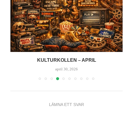
KULTURKOLLEN – APRIL
K
april 30, 2026
LÄMNA ETT SVAR