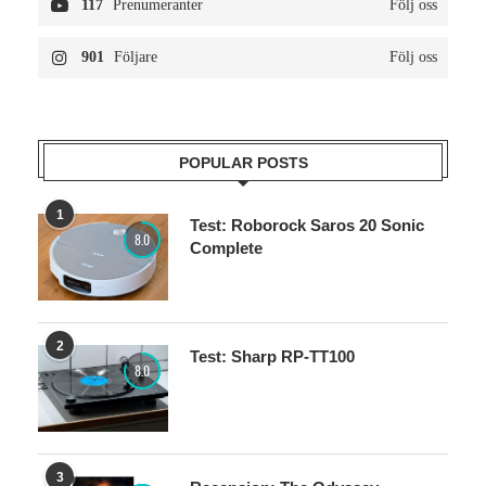
117
Prenumeranter
Följ oss
901
Följare
Följ oss
POPULAR POSTS
1
Test: Roborock Saros 20 Sonic
8.0
Complete
2
Test: Sharp RP-TT100
8.0
3