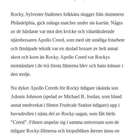
Rocky, Sylvester Stallones folkkära slugger från slummens
Philadelphia, gick många matcher under sin karriär. Några
av de hårdaste var mot den kvicke och välartikulerade
stjärnboxaren Apollo Creed, som med sitt smidiga fotarbete
och finslipade teknik var en skolad boxare av helt annat
skrot och korn än Rocky. Apollo Creed var Rockys
motståndare i de två första filmerna blev och hans tränare i
den tredje.
Nu dyker Apollo Creeds för Rocky tidigare okända son
Adonis Johnson (spelad av Michael B. Jordan, som bland
annat medverkat i filmen Fruitvale Station tidigare) upp i
huvudrollen i nästa del av Rocky-sagan, som fått titeln
”Creed”. Filmen utspelar sig i samma universum som de
tidigare Rocky-filmerna och biopubliken återser ännu en