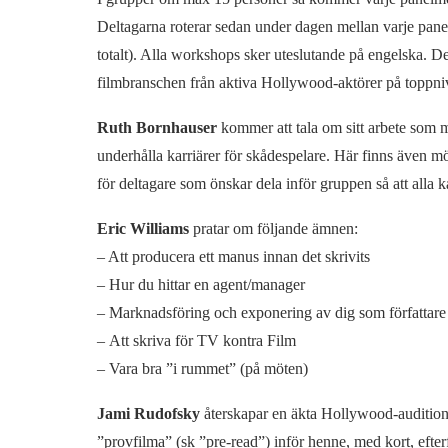
Deltagarna roterar sedan under dagen mellan varje panelme
totalt). Alla workshops sker uteslutande på engelska. Detta
filmbranschen från aktiva Hollywood-aktörer på toppniv
Ruth Bornhauser
kommer att tala om sitt arbete som ma
underhålla karriärer för skådespelare. Här finns även möj
för deltagare som önskar dela inför gruppen så att alla ka
Eric Williams
pratar om följande ämnen:
– Att producera ett manus innan det skrivits
– Hur du hittar en agent/manager
– Marknadsföring och exponering av dig som författare
– Att skriva för TV kontra Film
– Vara bra ”i rummet” (på möten)
Jami Rudofsky
återskapar en äkta Hollywood-audition,
”provfilma” (sk ”pre-read”) inför henne, med kort, efter