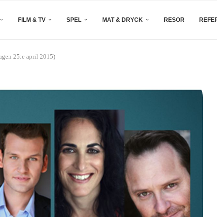
FILM & TV
SPEL
MAT & DRYCK
RESOR
REFE
gen 25:e april 2015)