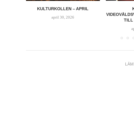
 2026
KULTURKOLLEN – APRIL
VIDEOVÅLDS
april 30, 2026
TILL
a
LÄM