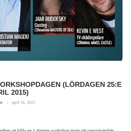
WORKSHOPDAGEN (LÖRDAGEN 25:E
IL 2015)
se
april 16, 2015
dlem att hålla en 1-timmes workshop inom sitt specialområde.