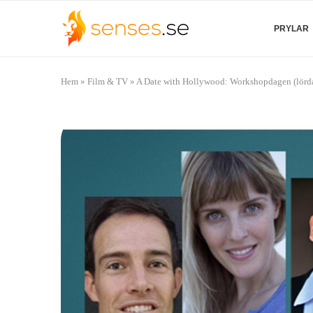
PRYLAR
Hem
»
Film & TV
»
A Date with Hollywood: Workshopdagen (lörda