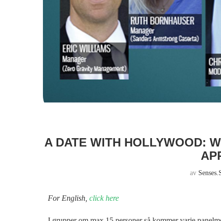
A DATE WITH HOLLYWOOD: 
APR
av
Senses.
For English,
click here
I grupper om max 15 personer så kommer varje panelme