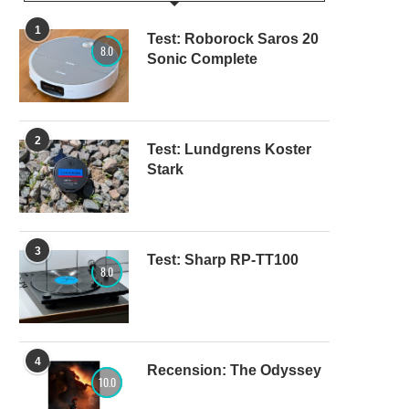
1
Test: Roborock Saros 20
8.0
Sonic Complete
2
Test: Lundgrens Koster
Stark
3
Test: Sharp RP-TT100
8.0
4
Recension: The Odyssey
10.0