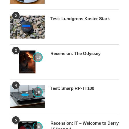
2
Test: Lundgrens Koster Stark
3
Recension: The Odyssey
10.0
4
Test: Sharp RP-TT100
8.0
5
Recension: IT – Welcome to Derry
9.0