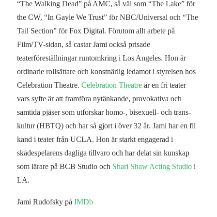
“The Walking Dead” på AMC, så väl som “The Lake” för
the CW, “In Gayle We Trust” för NBC/Universal och “The
Tail Section” för Fox Digital. Förutom allt arbete på
Film/TV-sidan, så castar Jami också prisade
teaterföreställningar runtomkring i Los Angeles. Hon är
ordinarie rollsättare och konstnärlig ledamot i styrelsen hos
Celebration Theatre.
Celebration Theatre
är en fri teater
vars syfte är att framföra nytänkande, provokativa och
samtida pjäser som utforskar homo-, bisexuell- och trans-
kultur (HBTQ) och har så gjort i över 32 år. Jami har en fil
kand i teater från UCLA. Hon är starkt engagerad i
skådespelarens dagliga tillvaro och har delat sin kunskap
som lärare på BCB Studio och
Shari Shaw Acting Studio
i
LA.
Jami Rudofsky på
IMDb