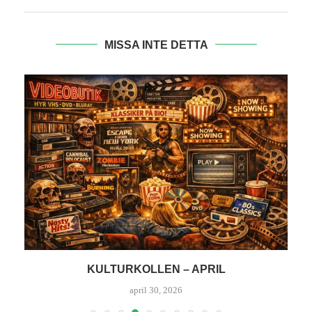
MISSA INTE DETTA
KULTURKOLLEN – APRIL
K
april 30, 2026