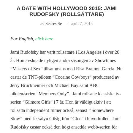
A DATE WITH HOLLYWOOD 2015: JAMI
RUDOFSKY (ROLLSÄTTARE)
av
Senses.se
april 7, 2015
For English,
click here
Jami Rudofsky har varit rollsättare i Los Angeles i över 20
år. Hon avslutade nyligen andra säsongen av Showtimes
”Masters of Sex” tillsammans med Risa Bramon Garcia. Nu
castar de TNT-piloten “Cocaine Cowboys” producerad av
Jerry Bruckheimer och Michael Bay samt ABC
piloten/serien “Members Only”. Jami rollsatte klassiska tv-
serien “Gilmore Girls” i 7 år. Hon är väldigt aktiv i att
rollsätta independent-filmer också, senast “Somewhere
Slow” med Jessalyn Gilsig från “Glee” i huvudrollen. Jami
Rudofsky castar också den högt ansedda webb-serien för