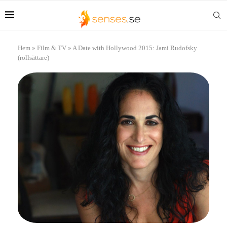
Hem
»
Film & TV
»
A Date with Hollywood 2015: Jami Rudofsky
(rollsättare)