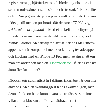
registrerar steg, hjärtfrekvens och blodets syrehalt,precis
som en pulsoximeter samt sömn och stressnivå. En kul liten
detalj: När jag var ute på en powerwalk vibrerade klockan
plötsligt till med en pushnotis där det stod:
”7 000 steg
avklarade – bra jobbat!”
Med ett enkelt dubbeltryck på
urtavlan kan man även se statistik över rörelse, steg och
brända kalorier. Mer detaljerad statistik finns i Mi Fitness-
appen, som är kompatibel med klockan. Jag testade appen
och klockan med en iPhone 13 Pro, men jag gissar att om
man använder den med en
Xiaomi-telefon
, så finns kanske
ännu fler funktioner?
Klockan går automatiskt in i skärmsläckarläge när den inte
används. Med en skakningsgest tänds skärmen igen, men
denna funktion hade kunnat vara bättre för oss som inte
gillar att ha klockan alltför tight åtdragen runt