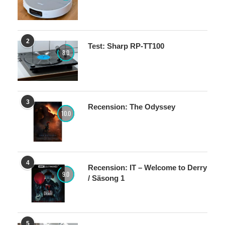
2
Test: Sharp RP-TT100
8.0
3
Recension: The Odyssey
10.0
4
Recension: IT – Welcome to Derry
9.0
/ Säsong 1
5