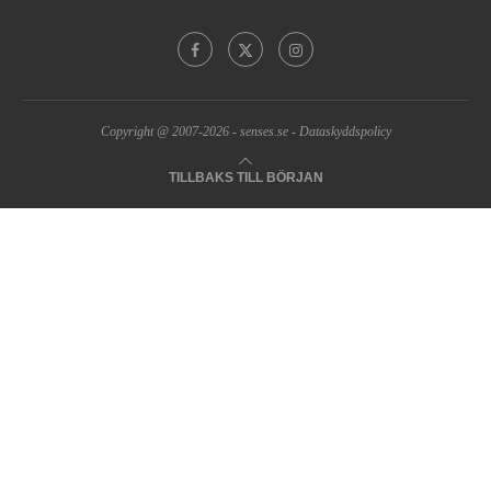
Copyright @ 2007-2026 -
senses.se
-
Dataskyddspolicy
TILLBAKS TILL BÖRJAN