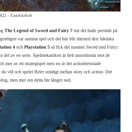
022 – EastAsiaSoft
nog
The Legend of Sword and Fairy 7
när det hade premiär på
n egentligen var samma spel och det här blir därmed den faktiska
tation 4
och
Playstation 5
så fick det namnet
Sword and Fairy:
 än del av en serie. Spelmekaniken är helt annorlunda mot de
 och mer av ett strategispel men nu är det actionbetonade
 du vill och spelet flyter smidigt mellan story och action. Det
 ofog, men mer om detta lite längre ned.