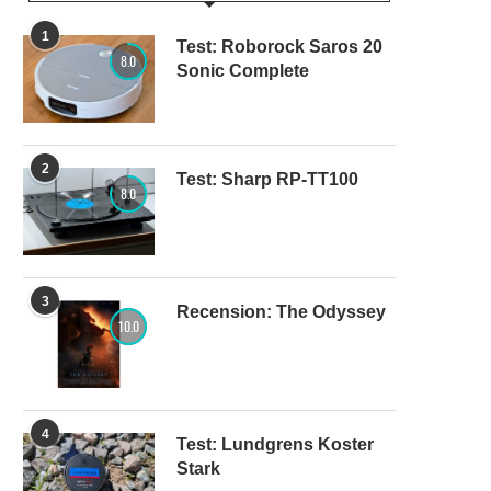
1
Test: Roborock Saros 20
8.0
Sonic Complete
2
Test: Sharp RP-TT100
8.0
3
Recension: The Odyssey
10.0
4
Test: Lundgrens Koster
Stark