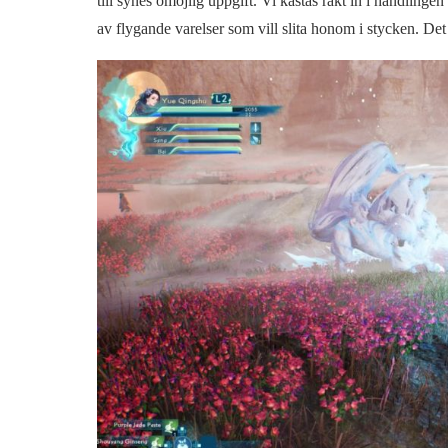
till synes omöjlig uppgift. Vi kastas rakt in i handlingen
av flygande varelser som vill slita honom i stycken. Det här