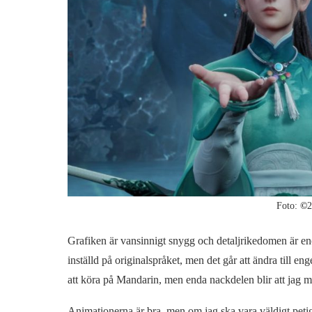
Foto:
©
2
Grafiken är vansinnigt snygg och detaljrikedomen är eno
inställd på originalspråket, men det går att ändra till en
att köra på Mandarin, men enda nackdelen blir att jag mås
Animationerna är bra, men om jag ska vara väldigt petig