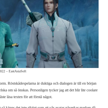
022 – EastAsiaSoft
rm. Röstskådespelarna är duktiga och dialogen är till en början
gelska om så önskas. Personligen tycker jag att det blir lite coolare
te läsa texten för att förstå något.
 så känns det inte riktigt som att vår avatar påverkar marken då