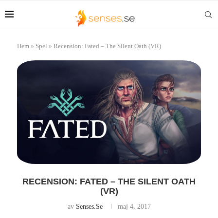
Hem
»
Spel
»
Recension: Fated – The Silent Oath (VR)
RECENSION: FATED – THE SILENT OATH
(VR)
av
Senses.se
maj 4, 2017