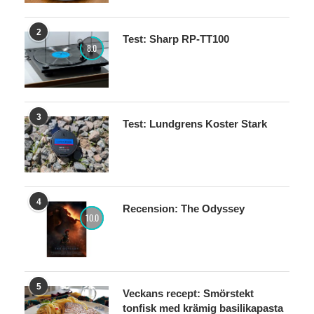
2
Test: Sharp RP-TT100
8.0
3
Test: Lundgrens Koster Stark
4
Recension: The Odyssey
10.0
5
Veckans recept: Smörstekt
tonfisk med krämig basilikapasta