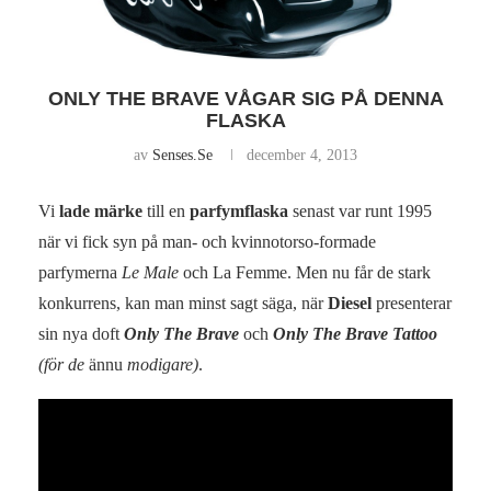
ONLY THE BRAVE VÅGAR SIG PÅ DENNA
FLASKA
av
Senses.se
december 4, 2013
Vi
lade märke
till en
parfymflaska
senast var runt 1995
när vi fick syn på man- och kvinnotorso-formade
parfymerna
Le Male
och La Femme. Men nu får de stark
konkurrens, kan man minst sagt säga, när
Diesel
presenterar
sin nya doft
Only The Brave
och
Only The Brave Tattoo
(för de
ännu
modigare)
.