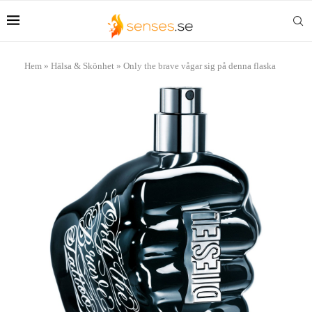
Hem
»
Hälsa & Skönhet
»
Only the brave vågar sig på denna flaska