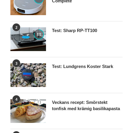
Complete
2
Test: Sharp RP-TT100
8.0
3
Test: Lundgrens Koster Stark
4
Veckans recept: Smörstekt
tonfisk med krämig basilikapasta