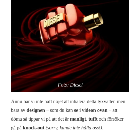
Foto: Diesel
Ännu har vi inte haft nöjet att inhalera detta lyxvatten men
bara av
designen
– som du kan
se i videon ovan
– att
döma så tippar vi på att det är
manligt, tufft
och försöker
gå på
knock-out
(sorry, kunde inte hålla oss!)
.