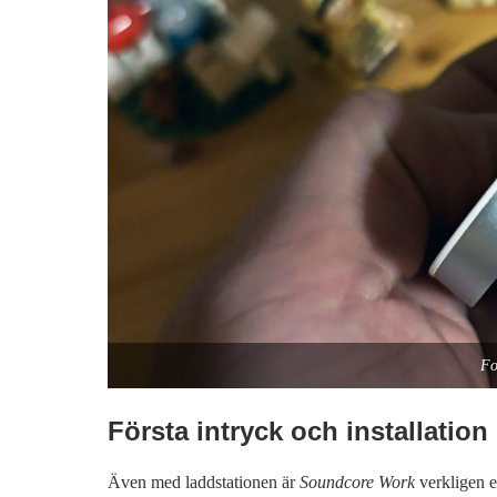
Fo
Första intryck och installation
Även med laddstationen är
Soundcore Work
verkligen en