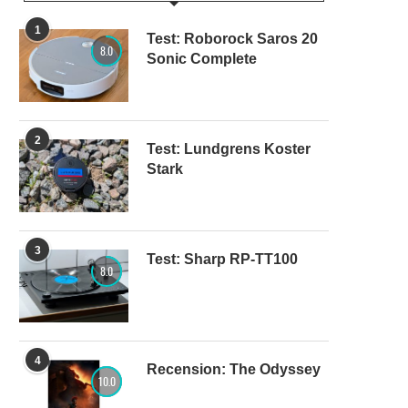
1
Test: Roborock Saros 20
8.0
Sonic Complete
2
Test: Lundgrens Koster
Stark
3
Test: Sharp RP-TT100
8.0
4
Recension: The Odyssey
10.0