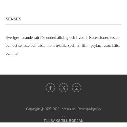
SENSES
Sveriges ledande sajt för underhållning och livsstil. Recensioner, tester
och det senaste och bästa inom teknik, spel, tv, film, prylar, resor, hälsa
och mat.
Copyright @ 2007-2026 -
senses.se
-
Dataskyddspolicy
TILLBAKS TILL BÖRJAN