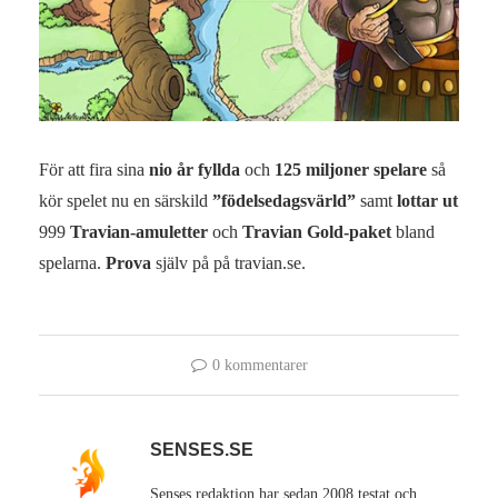
För att fira sina
nio år fyllda
och
125 miljoner spelare
så
kör spelet nu en särskild
”födelsedagsvärld”
samt
lottar ut
999
Travian-amuletter
och
Travian Gold-paket
bland
spelarna.
Prova
själv på på travian.se.
0 kommentarer
SENSES.SE
Senses redaktion har sedan 2008 testat och