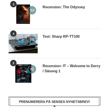
3
Recension: The Odyssey
10.0
4
Test: Sharp RP-TT100
8.0
5
Recension: IT – Welcome to Derry
9.0
/ Säsong 1
PRENUMERERA PÅ SENSES NYHETSBREV!