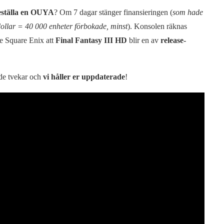
eställa en OUYA
? Om 7 dagar stänger finansieringen (
som hade
ollar = 40 000 enheter förbokade, minst
). Konsolen räknas
e Square Enix att
Final Fantasy III HD
blir en av
release-
de tvekar och
vi håller er uppdaterade
!