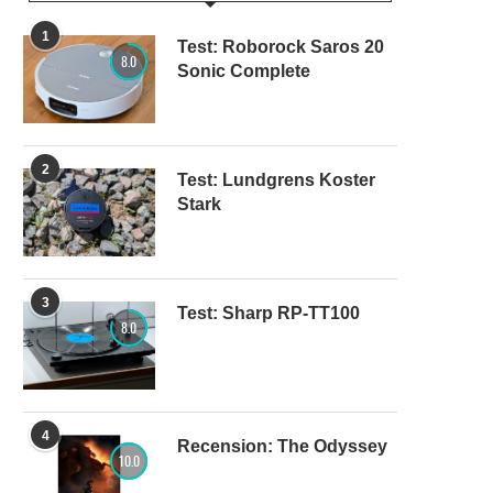
1
Test: Roborock Saros 20
8.0
Sonic Complete
2
Test: Lundgrens Koster
Stark
3
Test: Sharp RP-TT100
8.0
4
Recension: The Odyssey
10.0