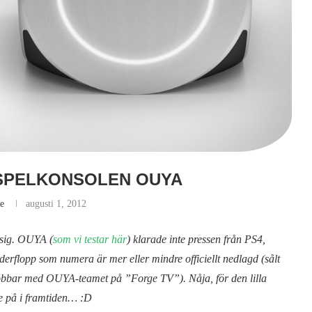
 SPELKONSOLEN OUYA
e
augusti 1, 2012
t sig. OUYA (
som vi testar här
) klarade inte pressen från PS4,
rflopp som numera är mer eller mindre officiellt nedlagd (sålt
 jobbar med OUYA-teamet på ”Forge TV”). Nåja, för den lilla
e på i framtiden… :D