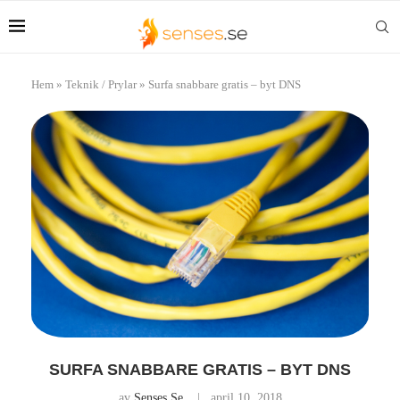
Hem
»
Teknik / Prylar
»
Surfa snabbare gratis – byt DNS
SURFA SNABBARE GRATIS – BYT DNS
av
Senses.se
april 10, 2018