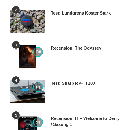
2
Test: Lundgrens Koster Stark
3
Recension: The Odyssey
10.0
4
Test: Sharp RP-TT100
8.0
5
Recension: IT – Welcome to Derry
9.0
/ Säsong 1