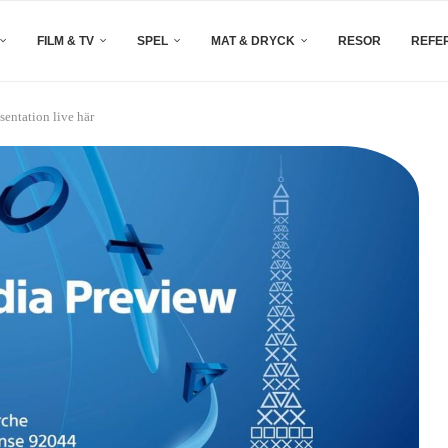
FILM & TV
SPEL
MAT & DRYCK
RESOR
REFE
entation live här