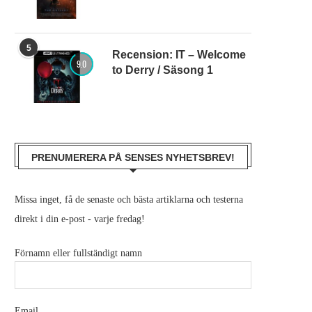
5
Recension: IT – Welcome
9.0
to Derry / Säsong 1
PRENUMERERA PÅ SENSES NYHETSBREV!
Missa inget, få de senaste och bästa artiklarna och testerna
direkt i din e-post - varje fredag!
Förnamn eller fullständigt namn
Email