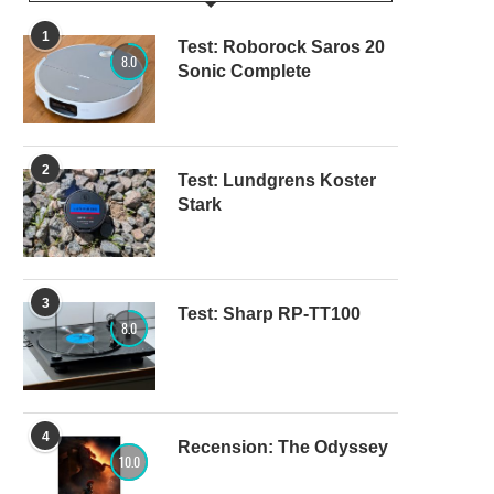
1
Test: Roborock Saros 20
8.0
Sonic Complete
2
Test: Lundgrens Koster
Stark
3
Test: Sharp RP-TT100
8.0
4
Recension: The Odyssey
10.0