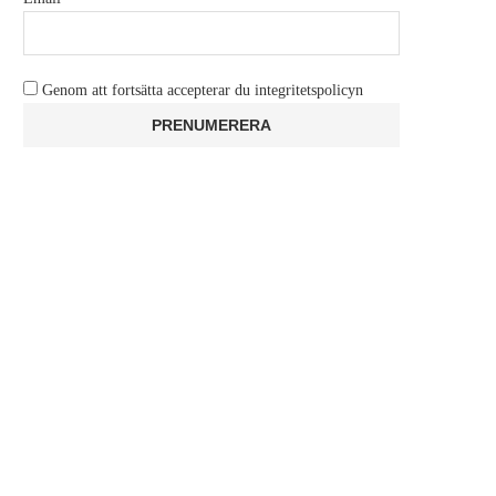
Genom att fortsätta accepterar du integritetspolicyn
LÄCKA: FEBRUARI BLIR
RECENSION: THE SIMS 4 
KALASMÅNAD FÖR PS PLUS
COACH COLLECTIO
februari 12, 2026
januari 22, 2026