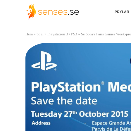
PRYLAR
Hem
»
Spel
»
Playstation 3 / PS3
»
Se Sonys Paris Games Week-pres