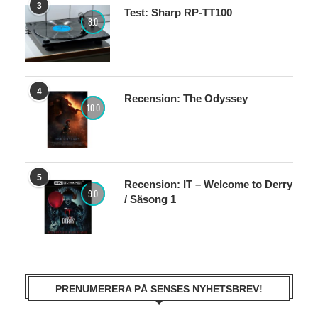
3
Test: Sharp RP-TT100
8.0
4
Recension: The Odyssey
10.0
5
Recension: IT – Welcome to Derry
9.0
/ Säsong 1
PRENUMERERA PÅ SENSES NYHETSBREV!