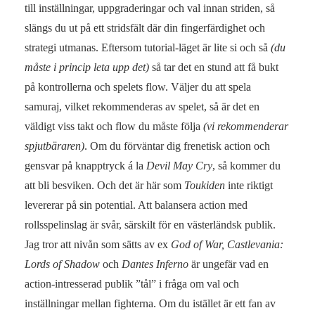
till inställningar, uppgraderingar och val innan striden, så
slängs du ut på ett stridsfält där din fingerfärdighet och
strategi utmanas. Eftersom tutorial-läget är lite si och så
(du
måste i princip leta upp det)
så tar det en stund att få bukt
på kontrollerna och spelets flow. Väljer du att spela
samuraj, vilket rekommenderas av spelet, så är det en
väldigt viss takt och flow du måste följa
(vi rekommenderar
spjutbäraren)
. Om du förväntar dig frenetisk action och
gensvar på knapptryck á la
Devil May Cry
, så kommer du
att bli besviken. Och det är här som
Toukiden
inte riktigt
levererar på sin potential. Att balansera action med
rollsspelinslag är svår, särskilt för en västerländsk publik.
Jag tror att nivån som sätts av ex
God of War, Castlevania:
Lords of Shadow
och
Dantes Inferno
är ungefär vad en
action-intresserad publik ”tål” i fråga om val och
inställningar mellan fighterna. Om du istället är ett fan av