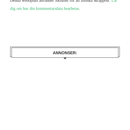
Denna webbplats använder Akismet för att minska skräppost.
Lär
dig om hur din kommentarsdata bearbetas
.
ANNONSER: