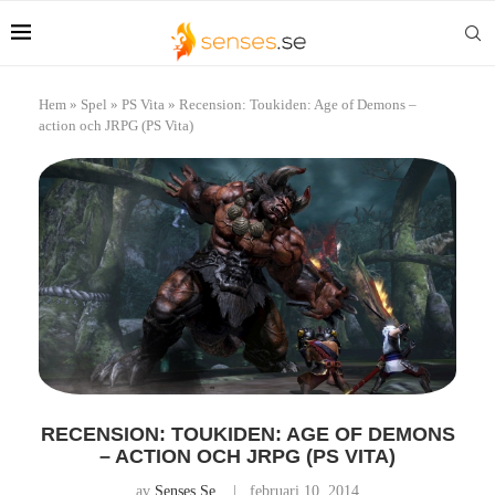
Hem
»
Spel
»
PS Vita
»
Recension: Toukiden: Age of Demons –
action och JRPG (PS Vita)
RECENSION: TOUKIDEN: AGE OF DEMONS
– ACTION OCH JRPG (PS VITA)
av
Senses.se
februari 10, 2014