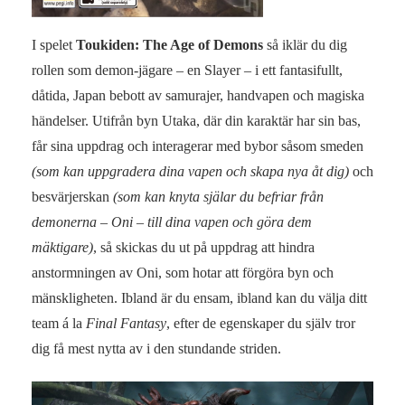
I spelet
Toukiden: The Age of Demons
så iklär du dig
rollen som demon-jägare – en Slayer – i ett fantasifullt,
dåtida, Japan bebott av samurajer, handvapen och magiska
händelser. Utifrån byn Utaka, där din karaktär har sin bas,
får sina uppdrag och interagerar med bybor såsom smeden
(som kan uppgradera dina vapen och skapa nya åt dig)
och
besvärjerskan
(som kan knyta själar du befriar från
demonerna – Oni – till dina vapen och göra dem
mäktigare)
, så skickas du ut på uppdrag att hindra
anstormningen av Oni, som hotar att förgöra byn och
mänskligheten. Ibland är du ensam, ibland kan du välja ditt
team á la
Final Fantasy
, efter de egenskaper du själv tror
dig få mest nytta av i den stundande striden.