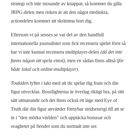
strategi och inte mosande av knappar, så kommer du gilla
JRPG-delen men risken är att den något mediokra,
actiondelen kommer att skrämma bort dig.
Eftersom vi på senses.se var del av den handfull
internationella journalister som fick recensera spelet först så
har vi inte kunnat recensera multiplayer-delen
(då det inte
fanns någon att spela emot)
, men en sådan finns alltså (
för
både lokal och online-multiplayer).
Toukiden
lyfter i takt med att du spelar dig fram och din
figur utvecklas. Bossfighterna är överlag riktigt bra, på rätt
sätt utmanande och det finns också ett läge med Eye of
Truth där din figur använder förnybar stridsenergi till att se
in i ”den mörka världen” och upptäcka bonusar och
svagheter på fiender som du normalt inte ser.