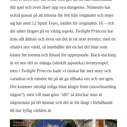
ditt spel och även låser upp nya dungeons. Nintendo har
också passat på att trimma lite fett från originalet och nöjer
sig här med 12 Spirit Tears, istället för originalets 16 – och
det sätter fingret på en viktig aspekt.
Twilight Princess
har
trots allt åldrats och även om det är ett stort äventyr, med en
relativt stor värld, så innehåller det en hel del bitar som
känns lite tomma och ibland för upprepande. Back-tracking
är en stor del av många (särskilt japanska) äventyrsspel,
men i
Twilight Princess
hade vi önskat lite mer story och
variation och mindre tid på att gå tillbaka om och om igen.
Det kommer otroligt roliga bitar längre fram (snowboarding
någon?), men vill man göra ”allt” så klockar man in
någonstans på 60 timmar och det är för långt i förhållande
till hur fyllig världen är.