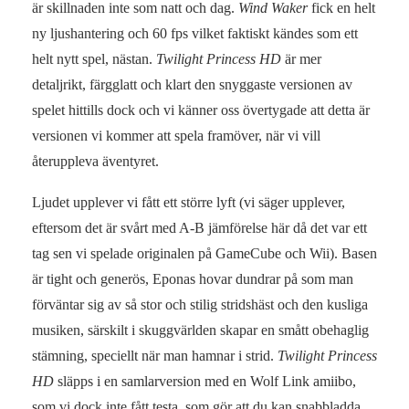
är skillnaden inte som natt och dag.
Wind Waker
fick en helt
ny ljushantering och 60 fps vilket faktiskt kändes som ett
helt nytt spel, nästan.
Twilight Princess HD
är mer
detaljrikt, färgglatt och klart den snyggaste versionen av
spelet hittills dock och vi känner oss övertygade att detta är
versionen vi kommer att spela framöver, när vi vill
återuppleva äventyret.
Ljudet upplever vi fått ett större lyft (vi säger upplever,
eftersom det är svårt med A-B jämförelse här då det var ett
tag sen vi spelade originalen på GameCube och Wii). Basen
är tight och generös, Eponas hovar dundrar på som man
förväntar sig av så stor och stilig stridshäst och den kusliga
musiken, särskilt i skuggvärlden skapar en smått obehaglig
stämning, speciellt när man hamnar i strid.
Twilight Princess
HD
släpps i en samlarversion med en Wolf Link amiibo,
som vi dock inte fått testa, som gör att du kan snabbladda