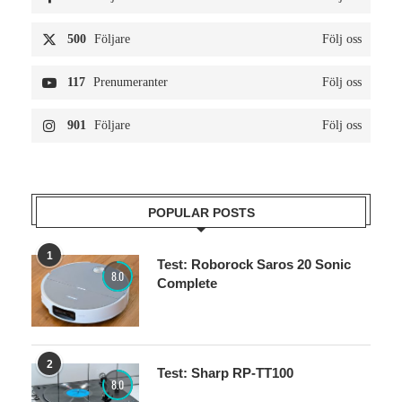
500
Följare
Följ oss
117
Prenumeranter
Följ oss
901
Följare
Följ oss
POPULAR POSTS
1
Test: Roborock Saros 20 Sonic
8.0
Complete
2
Test: Sharp RP-TT100
8.0