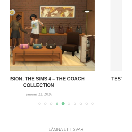
TEST: PANASONIC Z95B OLED 65″ – AVSLUTAR
PÅ...
januari 15, 2026
LÄMNA ETT SVAR