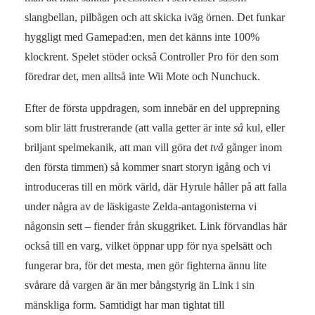
slangbellan, pilbågen och att skicka iväg örnen. Det funkar
hyggligt med Gamepad:en, men det känns inte 100%
klockrent. Spelet stöder också Controller Pro för den som
föredrar det, men alltså inte Wii Mote och Nunchuck.
Efter de första uppdragen, som innebär en del upprepning
som blir lätt frustrerande (att valla getter är inte
så
kul, eller
briljant spelmekanik, att man vill göra det
två
gånger inom
den första timmen) så kommer snart storyn igång och vi
introduceras till en mörk värld, där Hyrule håller på att falla
under några av de läskigaste Zelda-antagonisterna vi
någonsin sett – fiender från skuggriket. Link förvandlas här
också till en varg, vilket öppnar upp för nya spelsätt och
fungerar bra, för det mesta, men gör fighterna ännu lite
svårare då vargen är än mer bångstyrig än Link i sin
mänskliga form. Samtidigt har man tightat till