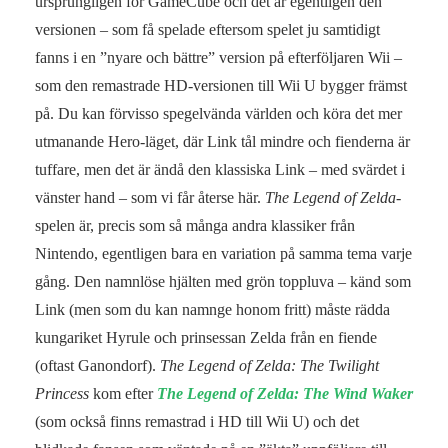
ursprungligen för GameCube och det är egentligen den
versionen – som få spelade eftersom spelet ju samtidigt
fanns i en ”nyare och bättre” version på efterföljaren Wii –
som den remastrade HD-versionen till Wii U bygger främst
på. Du kan förvisso spegelvända världen och köra det mer
utmanande Hero-läget, där Link tål mindre och fienderna är
tuffare, men det är ändå den klassiska Link – med svärdet i
vänster hand – som vi får återse här.
The Legend of Zelda
-
spelen är, precis som så många andra klassiker från
Nintendo, egentligen bara en variation på samma tema varje
gång. Den namnlöse hjälten med grön toppluva – känd som
Link (men som du kan namnge honom fritt) måste rädda
kungariket Hyrule och prinsessan Zelda från en fiende
(oftast Ganondorf).
The Legend of Zelda: The Twilight
Princess
kom efter
The Legend of Zelda: The Wind Waker
(som också finns remastrad i HD till Wii U) och det