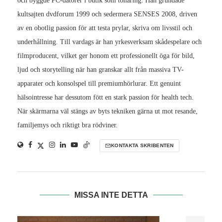
och byggde PC-datorer i butik som tonåring. Han grundade
kultsajten dvdforum 1999 och sedermera SENSES 2008, driven
av en obotlig passion för att testa prylar, skriva om livsstil och
underhållning. Till vardags är han yrkesverksam skådespelare och
filmproducent, vilket ger honom ett professionellt öga för bild,
ljud och storytelling när han granskar allt från massiva TV-
apparater och konsolspel till premiumhörlurar. Ett genuint
hälsointresse har dessutom fött en stark passion för health tech.
När skärmarna väl stängs av byts tekniken gärna ut mot resande,
familjemys och riktigt bra rödviner.
KONTAKTA SKRIBENTEN
MISSA INTE DETTA