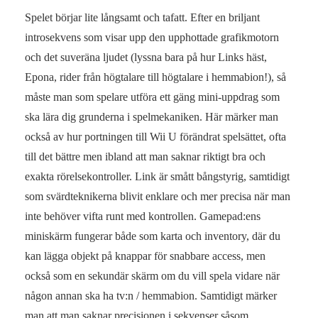
Spelet börjar lite långsamt och tafatt. Efter en briljant
introsekvens som visar upp den upphottade grafikmotorn
och det suveräna ljudet (lyssna bara på hur Links häst,
Epona, rider från högtalare till högtalare i hemmabion!), så
måste man som spelare utföra ett gäng mini-uppdrag som
ska lära dig grunderna i spelmekaniken. Här märker man
också av hur portningen till Wii U förändrat spelsättet, ofta
till det bättre men ibland att man saknar riktigt bra och
exakta rörelsekontroller. Link är smått bångstyrig, samtidigt
som svärdteknikerna blivit enklare och mer precisa när man
inte behöver vifta runt med kontrollen. Gamepad:ens
miniskärm fungerar både som karta och inventory, där du
kan lägga objekt på knappar för snabbare access, men
också som en sekundär skärm om du vill spela vidare när
någon annan ska ha tv:n / hemmabion. Samtidigt märker
man att man saknar precisionen i sekvenser såsom