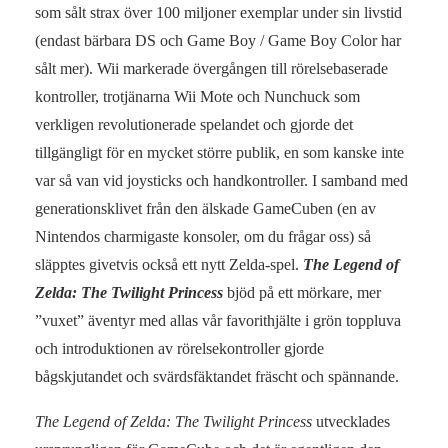
som sålt strax över 100 miljoner exemplar under sin livstid
(endast bärbara DS och Game Boy / Game Boy Color har
sålt mer). Wii markerade övergången till rörelsebaserade
kontroller, trotjänarna Wii Mote och Nunchuck som
verkligen revolutionerade spelandet och gjorde det
tillgängligt för en mycket större publik, en som kanske inte
var så van vid joysticks och handkontroller. I samband med
generationsklivet från den älskade GameCuben (en av
Nintendos charmigaste konsoler, om du frågar oss) så
släpptes givetvis också ett nytt Zelda-spel.
The Legend of
Zelda: The Twilight Princess
bjöd på ett mörkare, mer
”vuxet” äventyr med allas vår favorithjälte i grön toppluva
och introduktionen av rörelsekontroller gjorde
bågskjutandet och svärdsfäktandet fräscht och spännande.
The Legend of Zelda: The Twilight Princess
utvecklades