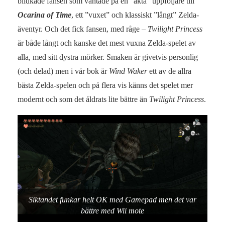
blidkade fansen som väntade på en ”äkta” uppföljare till
Ocarina of Time
, ett ”vuxet” och klassiskt ”långt” Zelda-
äventyr. Och det fick fansen, med råge –
Twilight Princess
är både långt och kanske det mest vuxna Zelda-spelet av
alla, med sitt dystra mörker. Smaken är givetvis personlig
(och delad) men i vår bok är
Wind Waker
ett av de allra
bästa Zelda-spelen och på flera vis känns det spelet mer
modernt och som det åldrats lite bättre än
Twilight Princess
.
Siktandet funkar helt OK med Gamepad men det var
bättre med Wii mote